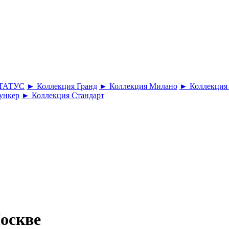
СТАТУС
► Коллекция Гранд
► Коллекция Милано
► Коллекция
ункер
► Коллекция Стандарт
оскве