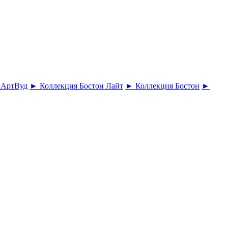
 АртВуд
► Коллекция Бостон Лайт
► Коллекция Бостон
►