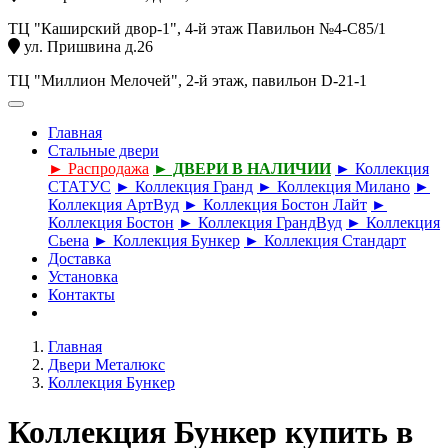
ТЦ "Каширский двор-1", 4-й этаж Павильон №4-С85/1
ул. Пришвина д.26
ТЦ "Миллион Мелочей", 2-й этаж, павильон D-21-1
Главная
Стальные двери
► Распродажа
► ДВЕРИ В НАЛИЧИИ
► Коллекция
СТАТУС
► Коллекция Гранд
► Коллекция Милано
►
Коллекция АртВуд
► Коллекция Бостон Лайт
►
Коллекция Бостон
► Коллекция ГрандВуд
► Коллекция
Сьена
► Коллекция Бункер
► Коллекция Стандарт
Доставка
Установка
Контакты
Главная
Двери Металюкс
Коллекция Бункер
Коллекция Бункер купить в