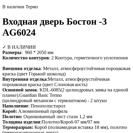
В наличии
Термо
Входная дверь Бостон -3
AG6024
✓ В НАЛИЧИИ
Размеры
: 960 * 2050 мм
Количество контуров
: 2 Контура, герметичного уплотнения
Внешняя отделка
: Металл, атмосфероустойчивая порошковая
краска (цвет Горький шоколад)
Внутренняя отделка
:Металл, атмосфероустойчивая
порошковая краска (цвет Слоновая кость)
Основной замок
: KDL-6085(2 цилиндровых замка на единой
планке).Guardian Basic Termo
(цилиндровый механизм с термоштоком) - 2 штуки
Наполнение
: Пенополистирол
Короб:
Алюминиевый профиль
Полотно:
Оцинкованный лист стали 1,2 мм
Толщина изделия
:Полотно/Короб-97 мм/97 мм
Терморазрыв:
Короб (полиамидная вставка 18 мм), полотно
(термоизоляционная лента)