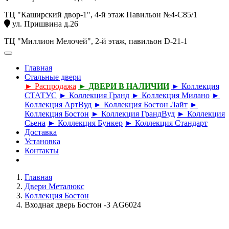
ТЦ "Каширский двор-1", 4-й этаж Павильон №4-С85/1
ул. Пришвина д.26
ТЦ "Миллион Мелочей", 2-й этаж, павильон D-21-1
Главная
Стальные двери
► Распродажа
► ДВЕРИ В НАЛИЧИИ
► Коллекция
СТАТУС
► Коллекция Гранд
► Коллекция Милано
►
Коллекция АртВуд
► Коллекция Бостон Лайт
►
Коллекция Бостон
► Коллекция ГрандВуд
► Коллекция
Сьена
► Коллекция Бункер
► Коллекция Стандарт
Доставка
Установка
Контакты
Главная
Двери Металюкс
Коллекция Бостон
Входная дверь Бостон -3 AG6024