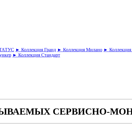
СТАТУС
► Коллекция Гранд
► Коллекция Милано
► Коллекция
ункер
► Коллекция Стандарт
АЗЫВАЕМЫХ СЕРВИСНО-М