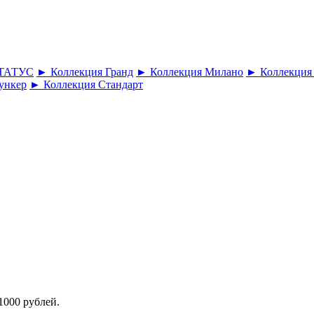
СТАТУС
► Коллекция Гранд
► Коллекция Милано
► Коллекция
ункер
► Коллекция Стандарт
1000 рублей.