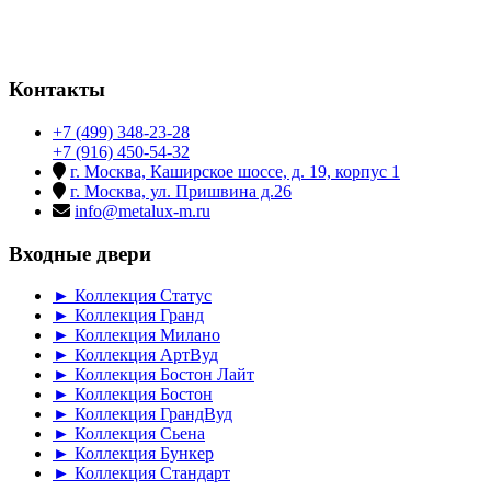
Контакты
+7 (499) 348-23-28
+7 (916) 450-54-32
г. Москва, Каширское шоссе, д. 19, корпус 1
г. Москва, ул. Пришвина д.26
info@metalux-m.ru
Входные двери
► Коллекция Статус
► Коллекция Гранд
► Коллекция Милано
► Коллекция АртВуд
► Коллекция Бостон Лайт
► Коллекция Бостон
► Коллекция ГрандВуд
► Коллекция Сьена
► Коллекция Бункер
► Коллекция Стандарт