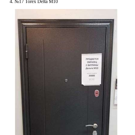
№17 Torex Delta M10