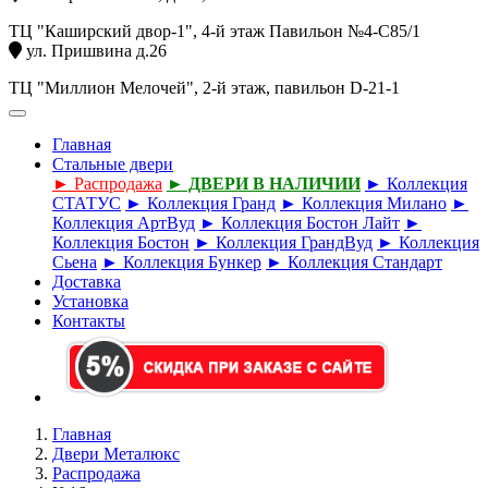
ТЦ "Каширский двор-1", 4-й этаж Павильон №4-С85/1
ул. Пришвина д.26
ТЦ "Миллион Мелочей", 2-й этаж, павильон D-21-1
Главная
Стальные двери
► Распродажа
► ДВЕРИ В НАЛИЧИИ
► Коллекция
СТАТУС
► Коллекция Гранд
► Коллекция Милано
►
Коллекция АртВуд
► Коллекция Бостон Лайт
►
Коллекция Бостон
► Коллекция ГрандВуд
► Коллекция
Сьена
► Коллекция Бункер
► Коллекция Стандарт
Доставка
Установка
Контакты
Главная
Двери Металюкс
Распродажа