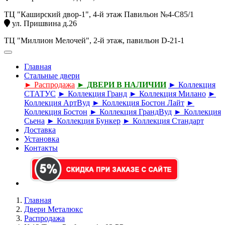
ТЦ "Каширский двор-1", 4-й этаж Павильон №4-С85/1
ул. Пришвина д.26
ТЦ "Миллион Мелочей", 2-й этаж, павильон D-21-1
Главная
Стальные двери
► Распродажа
► ДВЕРИ В НАЛИЧИИ
► Коллекция
СТАТУС
► Коллекция Гранд
► Коллекция Милано
►
Коллекция АртВуд
► Коллекция Бостон Лайт
►
Коллекция Бостон
► Коллекция ГрандВуд
► Коллекция
Сьена
► Коллекция Бункер
► Коллекция Стандарт
Доставка
Установка
Контакты
Главная
Двери Металюкс
Распродажа