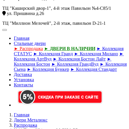
ТЦ "Каширский двор-1", 4-й этаж Павильон №4-С85/1
ул. Пришвина д.26
ТЦ "Миллион Мелочей", 2-й этаж, павильон D-21-1
Главная
Стальные двери
► Распродажа
► ДВЕРИ В НАЛИЧИИ
► Коллекция
СТАТУС
► Коллекция Гранд
► Коллекция Милано
►
Коллекция АртВуд
► Коллекция Бостон Лайт
►
Коллекция Бостон
► Коллекция ГрандВуд
► Коллекция
Сьена
► Коллекция Бункер
► Коллекция Стандарт
Доставка
Установка
Контакты
Главная
Двери Металюкс
Распродажа