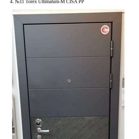
№11 Torex Ultimatum-M CISA PP