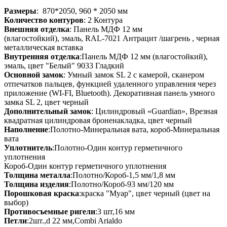
Размеры
: 870*2050, 960 * 2050 мм
Количество контуров
: 2 Контура
Внешняя отделка
: Панель МДФ 12 мм
(влагостойкий), эмаль, RAL-7021 Антрацит /шагрень , черная
металлическая вставка
Внутренняя отделка
:Панель МДФ 12 мм (влагостойкий),
эмаль, цвет "Белый" 9033 Гладкий
Основной замок
: Умный замок SL 2 с камерой, сканером
отпечатков пальцев, функцией удаленного управления через
приложение (WI-FI, Bluetooth). Декоративная панель умного
замка SL 2, цвет черный
Дополнительный замок
: Цилиндровый «Guardian», Врезная
квадратная цилиндровая броненакладка, цвет черный
Наполнение
:Полотно-Минеральная вата, короб-Минеральная
вата
Уплотнитель
:Полотно-Один контур герметичного
уплотнения
Короб-Один контур герметичного уплотнения
Толщина металла
:Полотно/Короб-1,5 мм/1,8 мм
Толщина изделия
:Полотно/Короб-93 мм/120 мм
Порошковая краска
:краска "Муар", цвет черный (цвет на
выбор)
Противосъемные ригели
:3 шт,16 мм
Петли
:2шт.,d 22 мм,Combi Arialdo