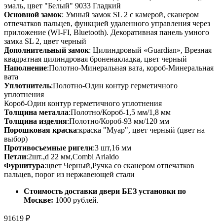
эмаль, цвет "Белый" 9033 Гладкий
Основной замок
: Умный замок SL 2 с камерой, сканером
отпечатков пальцев, функцией удаленного управления через
приложение (WI-FI, Bluetooth). Декоративная панель умного
замка SL 2, цвет черный
Дополнительный замок
: Цилиндровый «Guardian», Врезная
квадратная цилиндровая броненакладка, цвет черный
Наполнение
:Полотно-Минеральная вата, короб-Минеральная
вата
Уплотнитель
:Полотно-Один контур герметичного
уплотнения
Короб-Один контур герметичного уплотнения
Толщина металла
:Полотно/Короб-1,5 мм/1,8 мм
Толщина изделия
:Полотно/Короб-93 мм/120 мм
Порошковая краска
:краска "Муар", цвет черный (цвет на
выбор)
Противосъемные ригели
:3 шт,16 мм
Петли
:2шт.,d 22 мм,Combi Arialdo
Фурнитура
:цвет Черный,Ручка со сканером отпечатков
пальцев, порог из нержавеющей стали
Стоимость доставки двери БЕЗ установки по
Москве:
1000 рублей.
91619
₽