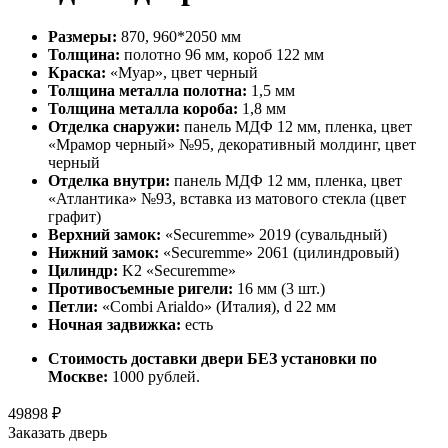
Размеры:
870, 960*2050 мм
Толщина:
полотно 96 мм, короб 122 мм
Краска:
«Муар», цвет черный
Толщина металла полотна:
1,5 мм
Толщина металла короба:
1,8 мм
Отделка снаружи:
панель МДФ 12 мм, пленка, цвет
«Мрамор черный» №95, декоративный молдинг, цвет
черный
Отделка внутри:
панель МДФ 12 мм, пленка, цвет
«Атлантика» №93, вставка из матового стекла (цвет
графит)
Верхний замок:
«Securemme» 2019 (сувальдный)
Нижний замок:
«Securemme» 2061 (цилиндровый)
Цилиндр:
K2 «Securemme»
Противосъемные ригели:
16 мм (3 шт.)
Петли:
«Combi Arialdo» (Италия), d 22 мм
Ночная задвижка:
есть
Стоимость доставки двери БЕЗ установки по
Москве:
1000 рублей.
49898
₽
Заказать дверь