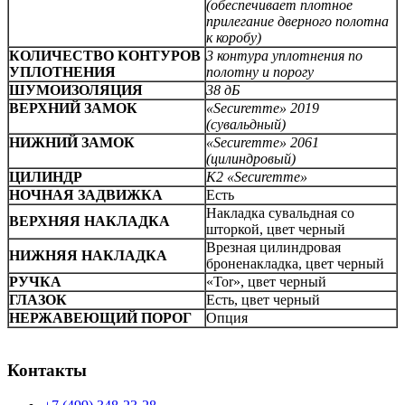
(обеспечивает плотное
прилегание дверного полотна
к коробу)
КОЛИЧЕСТВО КОНТУРОВ
3 контура уплотнения по
УПЛОТНЕНИЯ
полотну и порогу
ШУМОИЗОЛЯЦИЯ
38 дБ
ВЕРХНИЙ ЗАМОК
«Securemme» 2019
(сувальдный)
НИЖНИЙ ЗАМОК
«Securemme» 2061
(цилиндровый)
ЦИЛИНДР
К2 «Securemme»
НОЧНАЯ ЗАДВИЖКА
Есть
Накладка сувальдная со
ВЕРХНЯЯ НАКЛАДКА
шторкой, цвет черный
Врезная цилиндровая
НИЖНЯЯ НАКЛАДКА
броненакладка, цвет черный
РУЧКА
«Tor», цвет черный
ГЛАЗОК
Есть, цвет черный
НЕРЖАВЕЮЩИЙ ПОРОГ
Опция
Контакты