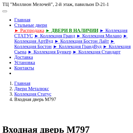
ТЦ "Миллион Мелочей", 2-й этаж, павильон D-21-1
Главная
Стальные двери
► Распродажа
► ДВЕРИ В НАЛИЧИИ
► Коллекция
СТАТУС
► Коллекция Гранд
► Коллекция Милано
►
Коллекция АртВуд
► Коллекция Бостон Лайт
►
Коллекция Бостон
► Коллекция ГрандВуд
► Коллекция
Сьена
► Коллекция Бункер
► Коллекция Стандарт
Доставка
Установка
Контакты
Главная
Двери Металюкс
Коллекция Статус
Входная дверь М797
Входная дверь М797