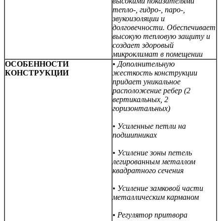
высокими показателями
тепло-, гидро-, паро-,
звукоизоляции и
долговечности. Обеспечивает
высокую тепловую защиту и
создает здоровый
микроклимат в помещении
ОСОБЕННОСТИ
• Дополнительную
КОНСТРУКЦИИ
жесткость конструкции
придает уникальное
расположение ребер (
2
вертикальных,
2
горизонтальных)
• Усиленные петли на
подшипниках
• Усиление зоны петель
легированным металлом
квадратного сечения
• Усиление замковой части
металлическим карманом
• Регулятор притвора