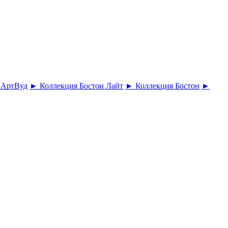
 АртВуд
► Коллекция Бостон Лайт
► Коллекция Бостон
►