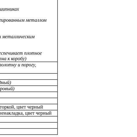
дшипниках
легированным металлом
и металлическим
беспечивает плотное
на к коробу)
полотну и порогу,
дный)
дровый)
торкой, цвет черный
ненакладка, цвет черный