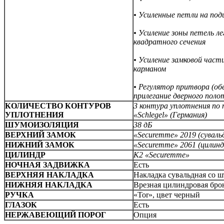
• Усиленные петли на по
• Усиление зоны петель 
квадратного сечения
• Усиление замковой част
карманом
• Регулятор притвора (о
прилегание дверного полот
КОЛИЧЕСТВО КОНТУРОВ
3 контура уплотнения по 
УПЛОТНЕНИЯ
«Schlegel» (Германия)
ШУМОИЗОЛЯЦИЯ
38 дБ
ВЕРХНИЙ ЗАМОК
«Securemme» 2019 (суваль
НИЖНИЙ ЗАМОК
«Securemme» 2061 (цилин
ЦИЛИНДР
К2 «Securemme»
НОЧНАЯ ЗАДВИЖКА
Есть
ВЕРХНЯЯ НАКЛАДКА
Накладка сувальдная со ш
НИЖНЯЯ НАКЛАДКА
Врезная цилиндровая бро
РУЧКА
«Tor», цвет черный
ГЛАЗОК
Есть
НЕРЖАВЕЮЩИЙ ПОРОГ
Опция