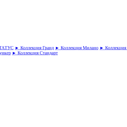
СТАТУС
► Коллекция Гранд
► Коллекция Милано
► Коллекция
ункер
► Коллекция Стандарт