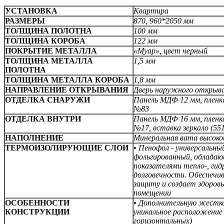
УСТАНОВКА
Квартира
РАЗМЕРЫ
870, 960*2050 мм
ТОЛЩИНА ПОЛОТНА
100 мм
ТОЛЩИНА КОРОБА
122 мм
ПОКРЫТИЕ МЕТАЛЛА
«Муар», цвет черный
ТОЛЩИНА МЕТАЛЛА
1,5 мм
ПОЛОТНА
ТОЛЩИНА МЕТАЛЛА КОРОБА
1,8 мм
НАПРАВЛЕНИЕ ОТКРЫВАНИЯ
Дверь наружного открыв
ОТДЕЛКА СНАРУЖИ
Панель МДФ 12 мм, пленк
№83
ОТДЕЛКА ВНУТРИ
Панель МДФ 16 мм,
пленк
№17, вставка зеркало
(55
НАПОЛНЕНИЕ
Минеральная вата высок
ТЕРМОИЗОЛИРУЮЩИЕ СЛОИ
• Пенофол - универсальны
фольгированный, облада
показателями тепло-, гидр
долговечности. Обеспечи
защиту и создает здоров
помещении
ОСОБЕННОСТИ
• Дополнительную жестк
КОНСТРУКЦИИ
уникальное расположение 
горизонтальных)