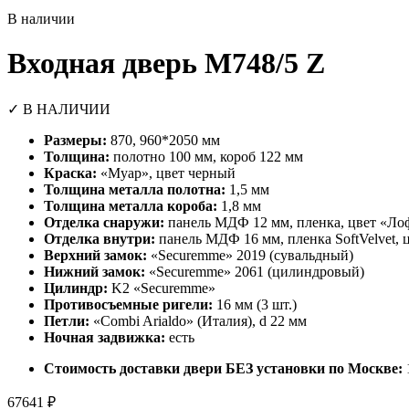
В наличии
Входная дверь М748/5 Z
✓ В НАЛИЧИИ
Размеры:
870, 960*2050 мм
Толщина:
полотно 100 мм, короб 122 мм
Краска:
«Муар», цвет черный
Толщина металла полотна:
1,5 мм
Толщина металла короба:
1,8 мм
Отделка снаружи:
панель МДФ 12 мм, пленка, цвет «Л
Отделка внутри:
панель МДФ 16 мм, пленка SoftVelvet, 
Верхний замок:
«Securemme» 2019 (сувальдный)
Нижний замок:
«Securemme» 2061 (цилиндровый)
Цилиндр:
K2 «Securemme»
Противосъемные ригели:
16 мм (3 шт.)
Петли:
«Combi Arialdo» (Италия), d 22 мм
Ночная задвижка:
есть
Стоимость доставки двери БЕЗ установки по Москве:
67641
₽