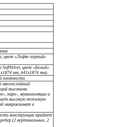
ания
а,
цвет «Лофт черный»
а SoftVelvet, цвет «Белый»
1x1874 мм, 641х1874 мм).
ой плотности
й многослойный
ющий высокими
о-, паро-, звукоизоляции и
вает высокую тепловую
ый микроклимат в
ость конструкции придает
ребер (
2 вертикальных,
2