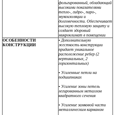
фольгированный, обладающий
высокими показателями
тепло-, гидро-, паро-,
звукоизоляции и
долговечности. Обеспечивает
высокую тепловую защиту и
создает здоровый
микроклимат в помещении
ОСОБЕННОСТИ
• Дополнительную
КОНСТРУКЦИИ
жесткость конструкции
придает уникальное
расположение ребер (
2
вертикальных,
2
горизонтальных)
• Усиленные петли на
подшипниках
• Усиление зоны петель
легированным металлом
квадратного сечения
• Усиление замковой части
металлическим карманом