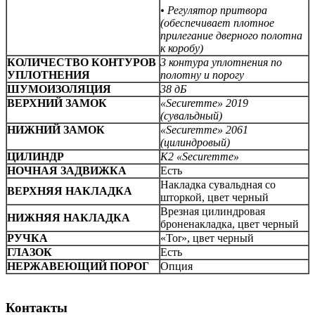
• Регулятор притвора
(обеспечивает плотное
прилегание дверного полотна
к коробу)
КОЛИЧЕСТВО КОНТУРОВ
3 контура уплотнения по
УПЛОТНЕНИЯ
полотну и порогу
ШУМОИЗОЛЯЦИЯ
38 дБ
ВЕРХНИЙ ЗАМОК
«Securemme» 2019
(сувальдный)
НИЖНИЙ ЗАМОК
«Securemme» 2061
(цилиндровый)
ЦИЛИНДР
К2 «Securemme»
НОЧНАЯ ЗАДВИЖКА
Есть
Накладка сувальдная со
ВЕРХНЯЯ НАКЛАДКА
шторкой, цвет черный
Врезная цилиндровая
НИЖНЯЯ НАКЛАДКА
броненакладка, цвет черный
РУЧКА
«Tor», цвет черный
ГЛАЗОК
Есть
НЕРЖАВЕЮЩИЙ ПОРОГ
Опция
Контакты