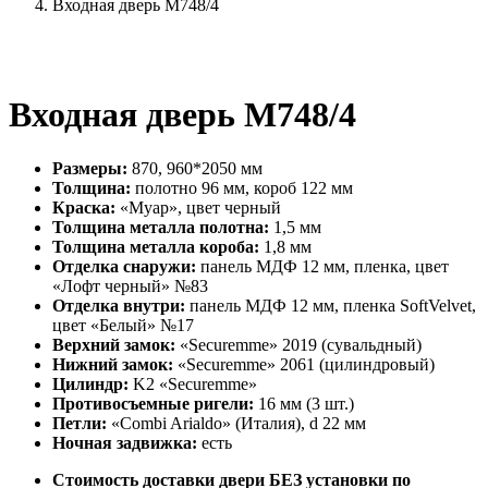
Входная дверь М748/4
Входная дверь М748/4
Размеры:
870, 960*2050 мм
Толщина:
полотно 96 мм, короб 122 мм
Краска:
«Муар», цвет черный
Толщина металла полотна:
1,5 мм
Толщина металла короба:
1,8 мм
Отделка снаружи:
панель МДФ 12 мм, пленка, цвет
«Лофт черный» №83
Отделка внутри:
панель МДФ 12 мм, пленка SoftVelvet,
цвет «Белый» №17
Верхний замок:
«Securemme» 2019 (сувальдный)
Нижний замок:
«Securemme» 2061 (цилиндровый)
Цилиндр:
K2 «Securemme»
Противосъемные ригели:
16 мм (3 шт.)
Петли:
«Combi Arialdo» (Италия), d 22 мм
Ночная задвижка:
есть
Стоимость доставки двери БЕЗ установки по