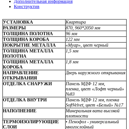
Дополнительная информация
Конструктив
УСТАНОВКА
Квартира
РАЗМЕРЫ
870, 960*2050 мм
ТОЛЩИНА ПОЛОТНА
96 мм
ТОЛЩИНА КОРОБА
122 мм
ПОКРЫТИЕ МЕТАЛЛА
«Муар», цвет черный
ТОЛЩИНА МЕТАЛЛА
1,5 мм
ПОЛОТНА
ТОЛЩИНА МЕТАЛЛА
1,8 мм
КОРОБА
НАПРАВЛЕНИЕ
Дверь наружного открывания
ОТКРЫВАНИЯ
ОТДЕЛКА СНАРУЖИ
Панель МДФ 12 мм,
пленка,
цвет «Лофт черный»
№83
ОТДЕЛКА ВНУТРИ
Панель МДФ 12 мм,
пленка
SoftVelvet, цвет «Белый» №17
НАПОЛНЕНИЕ
Минеральная вата высокой
плотности
ТЕРМОИЗОЛИРУЮЩИЕ
• Пенофол - универсальный
СЛОИ
многослойный