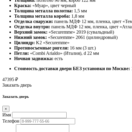
Толщина:
полотно 96 мм, короб 122 мм
Краска:
«Муар», цвет черный
Толщина металла полотна:
1,5 мм
Толщина металла короба:
1,8 мм
Отделка снаружи:
панель МДФ 12 мм, пленка, цвет «Те
Отделка внутри:
панель МДФ 12 мм, пленка, цвет «Атл
Верхний замок:
«Securemme» 2019 (сувальдный)
Нижний замок:
«Securemme» 2061 (цилиндровый)
Цилиндр:
K2 «Securemme»
Противосъемные ригели:
16 мм (3 шт.)
Петли:
«Combi Arialdo» (Италия), d 22 мм
Ночная задвижка:
есть
Стоимость доставки двери БЕЗ установки по Москве:
47395
₽
Заказать дверь
Заказать дверь
×
Имя
Телефон