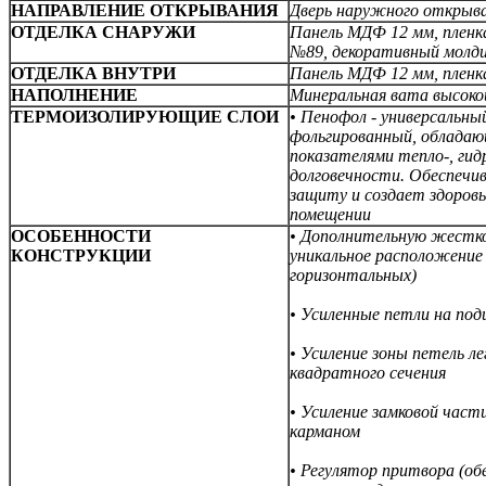
НАПРАВЛЕНИЕ ОТКРЫВАНИЯ
Дверь наружного открыв
ОТДЕЛКА СНАРУЖИ
Панель МДФ 12 мм, пленк
№89, декоративный молд
ОТДЕЛКА ВНУТРИ
Панель МДФ 12 мм,
пленк
НАПОЛНЕНИЕ
Минеральная вата высок
ТЕРМОИЗОЛИРУЮЩИЕ СЛОИ
• Пенофол - универсальны
фольгированный, облада
показателями тепло-, гидр
долговечности. Обеспечи
защиту и создает здоров
помещении
ОСОБЕННОСТИ
• Дополнительную жестк
КОНСТРУКЦИИ
уникальное расположение 
горизонтальных)
• Усиленные петли на по
• Усиление зоны петель 
квадратного сечения
• Усиление замковой част
карманом
• Регулятор притвора (о