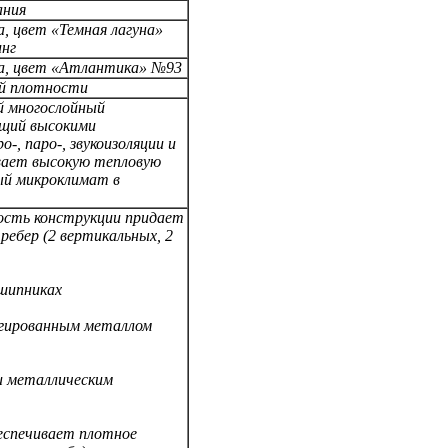
ания
а,
цвет «Темная лагуна»
инг
а, цвет «Атлантика» №93
ой плотности
й многослойный
ющий высокими
о-, паро-, звукоизоляции и
вает высокую тепловую
ый микроклимат в
ость конструкции придает
ребер (
2 вертикальных,
2
дшипниках
легированным металлом
и металлическим
беспечивает плотное