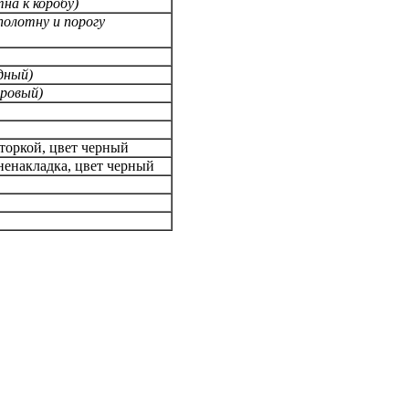
на к коробу)
полотну и порогу
дный)
дровый)
торкой, цвет черный
ненакладка, цвет черный