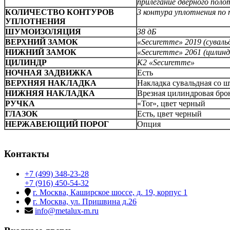
прилегание дверного полот
КОЛИЧЕСТВО КОНТУРОВ
3 контура уплотнения по 
УПЛОТНЕНИЯ
ШУМОИЗОЛЯЦИЯ
38 дБ
ВЕРХНИЙ ЗАМОК
«Securemme» 2019 (суваль
НИЖНИЙ ЗАМОК
«Securemme» 2061 (цилин
ЦИЛИНДР
К2 «Securemme»
НОЧНАЯ ЗАДВИЖКА
Есть
ВЕРХНЯЯ НАКЛАДКА
Накладка сувальдная со ш
НИЖНЯЯ НАКЛАДКА
Врезная цилиндровая бро
РУЧКА
«Tor», цвет черный
ГЛАЗОК
Есть, цвет черный
НЕРЖАВЕЮЩИЙ ПОРОГ
Опция
Контакты
+7 (499) 348-23-28
+7 (916) 450-54-32
г. Москва, Каширское шоссе, д. 19, корпус 1
г. Москва, ул. Пришвина д.26
info@metalux-m.ru