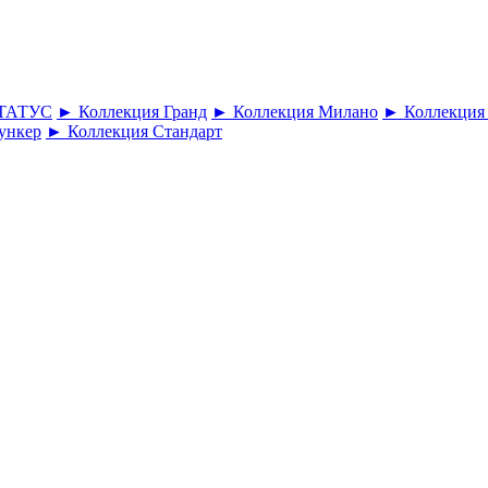
СТАТУС
► Коллекция Гранд
► Коллекция Милано
► Коллекция
ункер
► Коллекция Стандарт