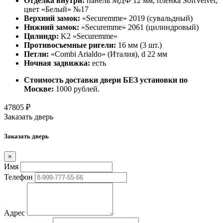
Отделка внутри:
панель МДФ 12 мм, пленка SoftVelvet,
цвет «Белый» №17
Верхний замок:
«Securemme» 2019 (сувальдный)
Нижний замок:
«Securemme» 2061 (цилиндровый)
Цилиндр:
K2 «Securemme»
Противосъемные ригели:
16 мм (3 шт.)
Петли:
«Combi Arialdo» (Италия), d 22 мм
Ночная задвижка:
есть
Стоимость доставки двери БЕЗ установки по
Москве:
1000 рублей.
47805
₽
Заказать дверь
Заказать дверь
×
Имя
Телефон
Адрес