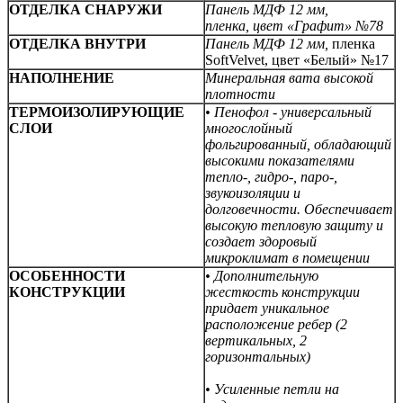
ОТДЕЛКА СНАРУЖИ
Панель МДФ 12 мм,
пленка,
цвет «Графит» №78
ОТДЕЛКА ВНУТРИ
Панель МДФ 12 мм,
пленка
SoftVelvet, цвет «Белый» №17
НАПОЛНЕНИЕ
Минеральная вата высокой
плотности
ТЕРМОИЗОЛИРУЮЩИЕ
• Пенофол - универсальный
СЛОИ
многослойный
фольгированный, обладающий
высокими показателями
тепло-, гидро-, паро-,
звукоизоляции и
долговечности. Обеспечивает
высокую тепловую защиту и
создает здоровый
микроклимат в помещении
ОСОБЕННОСТИ
• Дополнительную
КОНСТРУКЦИИ
жесткость конструкции
придает уникальное
расположение ребер (
2
вертикальных,
2
горизонтальных)
• Усиленные петли на