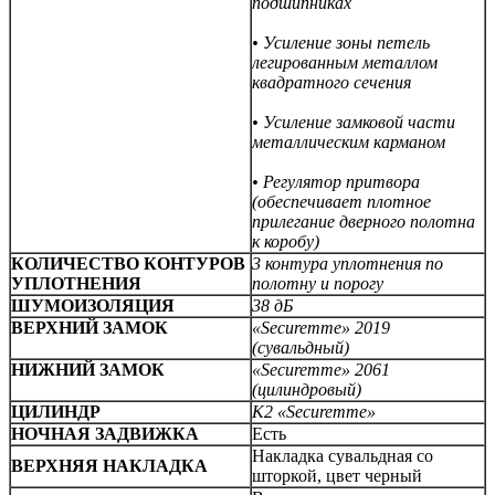
подшипниках
• Усиление зоны петель
легированным металлом
квадратного сечения
• Усиление замковой части
металлическим карманом
• Регулятор притвора
(обеспечивает плотное
прилегание дверного полотна
к коробу)
КОЛИЧЕСТВО КОНТУРОВ
3 контура уплотнения по
УПЛОТНЕНИЯ
полотну и порогу
ШУМОИЗОЛЯЦИЯ
38 дБ
ВЕРХНИЙ ЗАМОК
«Securemme» 2019
(сувальдный)
НИЖНИЙ ЗАМОК
«Securemme» 2061
(цилиндровый)
ЦИЛИНДР
К2 «Securemme»
НОЧНАЯ ЗАДВИЖКА
Есть
Накладка сувальдная со
ВЕРХНЯЯ НАКЛАДКА
шторкой, цвет черный