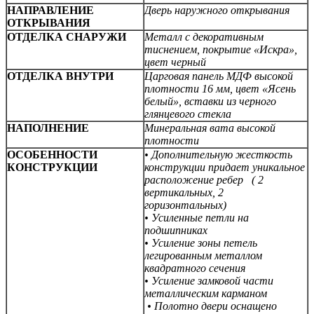
НАПРАВЛЕНИЕ
Дверь наружного открывания
ОТКРЫВАНИЯ
ОТДЕЛКА СНАРУЖИ
Металл с декоративным
тиснением, покрытие «Искра»,
цвет черный
ОТДЕЛКА ВНУТРИ
Царговая панель МДФ высокой
плотности 16 мм, цвет «Ясень
белый», вставки из черного
глянцевого стекла
НАПОЛНЕНИЕ
Минеральная вата высокой
плотности
ОСОБЕННОСТИ
• Дополнительную жесткость
КОНСТРУКЦИИ
конструкции придает уникальное
расположение ребер (
2
вертикальных,
2
горизонтальных)
• Усиленные петли на
подшипниках
• Усиление зоны петель
легированным металлом
квадратного сечения
• Усиление замковой части
металлическим карманом
• Полотно двери оснащено