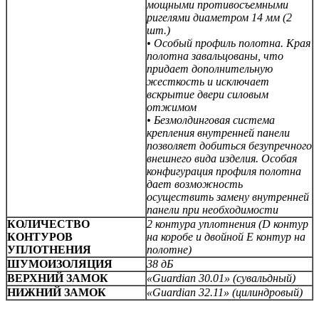
мощными противосъемными
ригелями диаметром 14 мм (2
шт.)
• Особый профиль полотна. Края
полотна завальцованы, что
придает дополнительную
жесткость и исключает
вскрытие двери силовым
отжимом
• Безмолдинговая система
крепления внутренней панели
позволяет добиться безупречного
внешнего вида изделия. Особая
конфигурация профиля полотна
дает возможность
осуществить замену внутренней
панели при необходимости
КОЛИЧЕСТВО
2 контура уплотнения (D контур
КОНТУРОВ
на коробе и двойной E контур на
УПЛОТНЕНИЯ
полотне)
ШУМОИЗОЛЯЦИЯ
38 дБ
ВЕРХНИЙ ЗАМОК
«Guardian 30.01» (сувальдный)
НИЖНИЙ ЗАМОК
«Guardian 32.11» (цилиндровый)