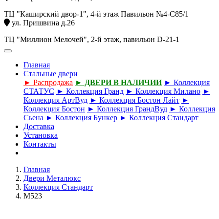
ТЦ "Каширский двор-1", 4-й этаж Павильон №4-С85/1
ул. Пришвина д.26
ТЦ "Миллион Мелочей", 2-й этаж, павильон D-21-1
Главная
Стальные двери
► Распродажа
► ДВЕРИ В НАЛИЧИИ
► Коллекция
СТАТУС
► Коллекция Гранд
► Коллекция Милано
►
Коллекция АртВуд
► Коллекция Бостон Лайт
►
Коллекция Бостон
► Коллекция ГрандВуд
► Коллекция
Сьена
► Коллекция Бункер
► Коллекция Стандарт
Доставка
Установка
Контакты
Главная
Двери Металюкс
Коллекция Стандарт
М523