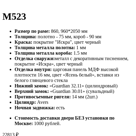
М523
Размер по раме:
860, 960*2050 мм
Толщина:
полотно - 75 мм, короб - 90 мм
Краска:
покрытие "Искра", цвет черный
Толщина металла полотна:
1 мм
Толщина металла короба:
1.5 мм
Отделка снаружи:
металл с декоративным тиснением,
покрытие «Искра», цвет черный
Отделка внутри:
царговая панель МДФ высокой
плотности 16 мм, цвет «Ясень белый», вставки из
белого глянцевого стекла
Нижний замок:
«Guardian 32.11» (цилиндровый)
Верхний замок:
«Guardian 30.01» (сувальдный)
Противосъемные ригеля:
14 мм (2шт.)
Цилиндр:
Avers
Ночная задвижка:
есть
Стоимость доставки двери БЕЗ установки по
Москве:
1000 рублей.
22813
₽