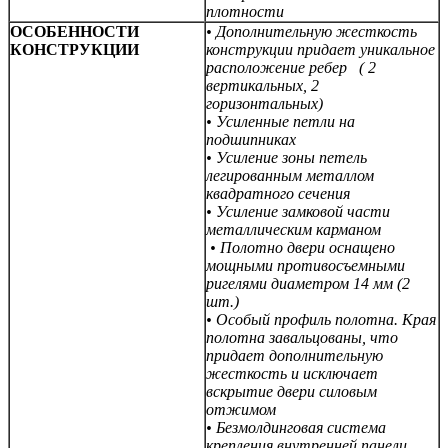
плотности
ОСОБЕННОСТИ
• Дополнительную жесткость
КОНСТРУКЦИИ
конструкции придает уникальное
расположение ребер (
2
вертикальных,
2
горизонтальных)
• Усиленные петли на
подшипниках
• Усиление зоны петель
легированным металлом
квадратного сечения
• Усиление замковой части
металлическим карманом
• Полотно двери оснащено
мощными противосъемными
ригелями диаметром 14 мм (2
шт.)
• Особый профиль полотна. Края
полотна завальцованы, что
придает дополнительную
жесткость и исключает
вскрытие двери силовым
отжимом
• Безмолдинговая система
крепления внутренней панели