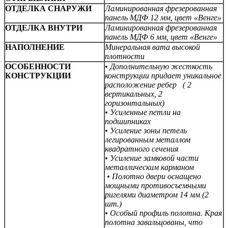
ОТДЕЛКА СНАРУЖИ
Ламинированная фрезерованная
панель МДФ 12 мм, цвет «Венге»
ОТДЕЛКА ВНУТРИ
Ламинированная фрезерованная
панель МДФ 6 мм, цвет «Венге»
НАПОЛНЕНИЕ
Минеральная вата высокой
плотности
ОСОБЕННОСТИ
• Дополнительную жесткость
КОНСТРУКЦИИ
конструкции придает уникальное
расположение ребер (
2
вертикальных,
2
горизонтальных)
• Усиленные петли на
подшипниках
• Усиление зоны петель
легированным металлом
квадратного сечения
• Усиление замковой части
металлическим карманом
• Полотно двери оснащено
мощными противосъемными
ригелями диаметром 14 мм (2
шт.)
• Особый профиль полотна. Края
полотна завальцованы, что