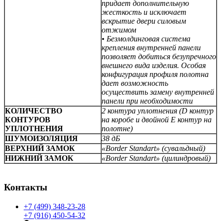
придает дополнительную
жесткость и исключает
вскрытие двери силовым
отжимом
• Безмолдинговая система
крепления внутренней панели
позволяет добиться безупречного
внешнего вида изделия. Особая
конфигурация профиля полотна
дает возможность
осуществить замену внутренней
панели при необходимости
КОЛИЧЕСТВО
2 контура уплотнения (D контур
КОНТУРОВ
на коробе и двойной E контур на
УПЛОТНЕНИЯ
полотне)
ШУМОИЗОЛЯЦИЯ
38 дБ
ВЕРХНИЙ ЗАМОК
«Border Standart» (сувальдный)
НИЖНИЙ ЗАМОК
«Border Standart» (цилиндровый)
Контакты
+7 (499) 348-23-28
+7 (916) 450-54-32