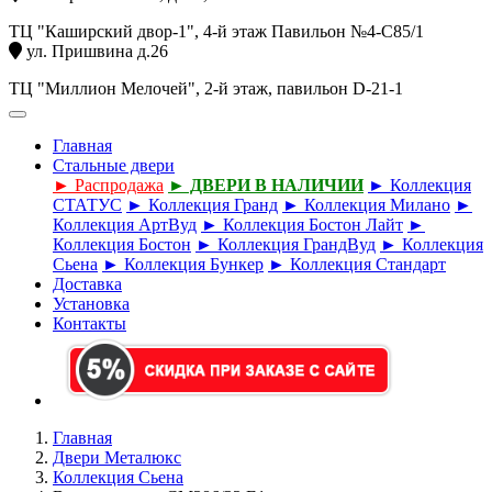
ТЦ "Каширский двор-1", 4-й этаж Павильон №4-С85/1
ул. Пришвина д.26
ТЦ "Миллион Мелочей", 2-й этаж, павильон D-21-1
Главная
Стальные двери
► Распродажа
► ДВЕРИ В НАЛИЧИИ
► Коллекция
СТАТУС
► Коллекция Гранд
► Коллекция Милано
►
Коллекция АртВуд
► Коллекция Бостон Лайт
►
Коллекция Бостон
► Коллекция ГрандВуд
► Коллекция
Сьена
► Коллекция Бункер
► Коллекция Стандарт
Доставка
Установка
Контакты
Главная
Двери Металюкс
Коллекция Сьена