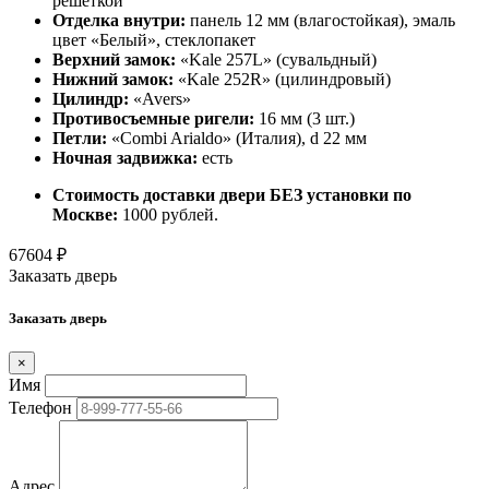
решеткой
Отделка внутри:
панель 12 мм (влагостойкая), эмаль
цвет «Белый», стеклопакет
Верхний замок:
«Kale 257L» (сувальдный)
Нижний замок:
«Kale 252R» (цилиндровый)
Цилиндр:
«Avers»
Противосъемные ригели:
16 мм (3 шт.)
Петли:
«Combi Arialdo» (Италия), d 22 мм
Ночная задвижка:
есть
Стоимость доставки двери БЕЗ установки по
Москве:
1000 рублей.
67604
₽
Заказать дверь
Заказать дверь
×
Имя
Телефон
Адрес