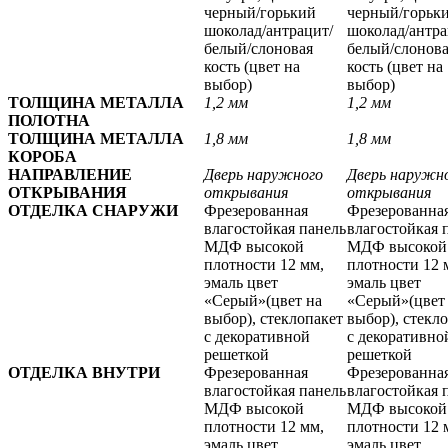
черный/горький
черный/горьк
шоколад/антрацит/
шоколад/антра
белый/слоновая
белый/слонов
кость
(цвет на
кость
(цвет на
выбор)
выбор)
ТОЛЩИНА МЕТАЛЛА
1,2 мм
1,2 мм
ПОЛОТНА
ТОЛЩИНА МЕТАЛЛА
1,8 мм
1,8 мм
КОРОБА
НАПРАВЛЕНИЕ
Дверь наружного
Дверь наружн
ОТКРЫВАНИЯ
открывания
открывания
ОТДЕЛКА СНАРУЖИ
Фрезерованная
Фрезерованна
влагостойкая панель
влагостойкая 
МДФ высокой
МДФ высокой
плотности 12 мм,
плотности 12 
эмаль цвет
эмаль цвет
«Серый»(цвет на
«Серый»(цвет
выбор), стеклопакет
выбор), стекл
с декоративной
с декоративно
решеткой
решеткой
ОТДЕЛКА ВНУТРИ
Фрезерованная
Фрезерованна
влагостойкая панель
влагостойкая 
МДФ высокой
МДФ высокой
плотности 12 мм,
плотности 12 
эмаль цвет
эмаль цвет