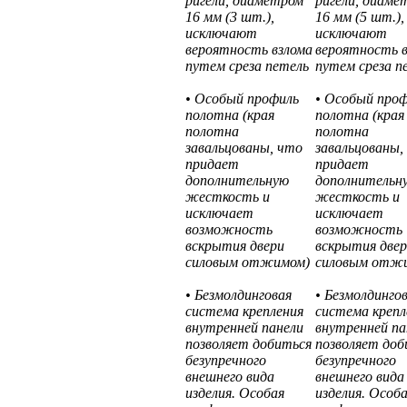
ригели, диаметром
ригели, диаме
16 мм (3 шт.),
16 мм (5 шт.),
исключают
исключают
вероятность взлома
вероятность 
путем среза петель
путем среза п
• Особый профиль
• Особый про
полотна (края
полотна (края
полотна
полотна
завальцованы, что
завальцованы,
придает
придает
дополнительную
дополнительн
жесткость и
жесткость и
исключает
исключает
возможность
возможность
вскрытия двери
вскрытия две
силовым отжимом)
силовым отж
• Безмолдинговая
• Безмолдинго
система крепления
система крепл
внутренней панели
внутренней па
позволяет добиться
позволяет доб
безупречного
безупречного
внешнего вида
внешнего вида
изделия. Особая
изделия. Особ