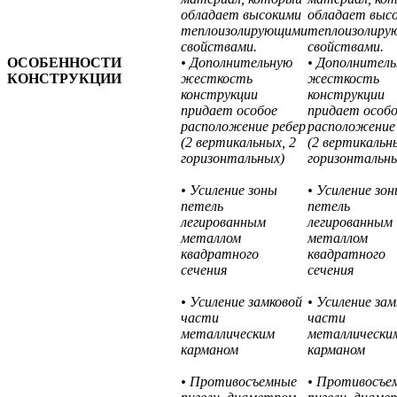
обладает высокими
обладает выс
теплоизолирующими
теплоизолиру
свойствами.
свойствами.
ОСОБЕННОСТИ
• Дополнительную
• Дополнител
КОНСТРУКЦИИ
жесткость
жесткость
конструкции
конструкции
придает особое
придает особ
расположение ребер
расположение
(2 вертикальных, 2
(2 вертикальн
горизонтальных)
горизонтальн
• Усиление зоны
• Усиление зо
петель
петель
легированным
легированным
металлом
металлом
квадратного
квадратного
сечения
сечения
• Усиление замковой
• Усиление зам
части
части
металлическим
металлически
карманом
карманом
• Противосъемные
• Противосъе