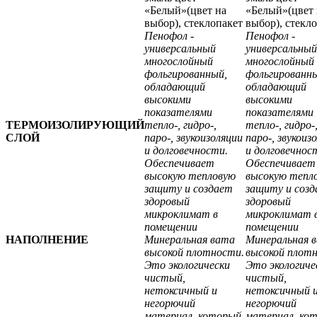
«Белый»(цвет на
«Белый»(цвет 
выбор), стеклопакет
выбор), стекл
Пенофол -
Пенофол -
универсальный
универсальный
многослойный
многослойный
фольгированный,
фольгированн
обладающий
обладающий
высокими
высокими
показателями
показателями
ТЕРМОИЗОЛИРУЮЩИЙ
тепло-, гидро-,
тепло-, гидро-
СЛОЙ
паро-, звукоизоляции
паро-, звукоиз
и долговечности.
и долговечнос
Обеспечивает
Обеспечивает
высокую тепловую
высокую тепл
защиту и создает
защиту и соз
здоровый
здоровый
микроклимат в
микроклимат 
помещении
помещении
НАПОЛНЕНИЕ
Минеральная вата
Минеральная 
высокой плотности.
высокой плот
Это экологически
Это экологиче
чистый,
чистый,
нетоксичный и
нетоксичный 
негорючий
негорючий
материал, который
материал, ко