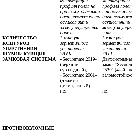
конфигурация
конфигурация
профиля полотна
профиля поло
при необходимости
при необходи
дает возможность
дает возмож
осуществить
осуществить
замену внутренней
замену внутре
панели
панели
КОЛИЧЕСТВО
3 контура
3 контура
КОНТУРОВ
герметичного
герметичного
УПЛОТНЕНИЯ
уплотнения
уплотнения
ШУМОИЗОЛЯЦИЯ
38 дБ
38 дБ
ЗАМКОВАЯ СИСТЕМА
«Securemme 2019»
Двухсистемн
(верхний
замок "Secure
сувальдный),
2530" (4-ой кл
«Securemme 2061»
взломостойкос
(нижний
цилиндровый)
нет
нет
ПРОТИВОВЗЛОМНЫЕ