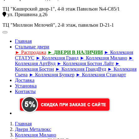
ТЦ "Каширский двор-1", 4-й этаж Павильон №4-С85/1
ул. Пришвина д.26
ТЦ "Миллион Мелочей", 2-й этаж, павильон D-21-1
Главная
Стальные двери
► Распродажа
► ДВЕРИ В НАЛИЧИИ
► Коллекция
СТАТУС
► Коллекция Гранд
► Коллекция Милано
►
Коллекция АртВуд
► Коллекция Бостон Лайт
►
Коллекция Бостон
► Коллекция ГрандВуд
► Коллекция
Сьена
► Коллекция Бункер
► Коллекция Стандарт
Доставка
Установка
Контакты
Главная
Двери Металюкс
Коллекция Милано