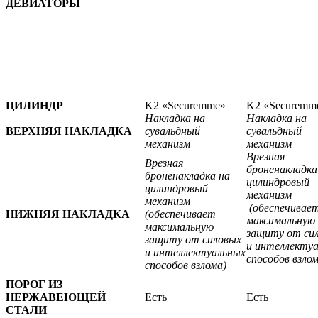
ДЕВИАТОРЫ
ЦИЛИНДР
K2 «Securemme»
K2 «Securemm
Накладка на
Накладка на
ВЕРХНЯЯ НАКЛАДКА
сувальдный
сувальдный
механизм
механизм
Врезная
Врезная
броненакладка
броненакладка на
цилиндровый
цилиндровый
механизм
механизм
(обеспечивае
НИЖНЯЯ НАКЛАДКА
(обеспечивает
максимальную
максимальную
защиту от си
защиту от силовых
и интеллекту
и интеллектуальных
способов взлом
способов взлома)
ПОРОГ ИЗ
НЕРЖАВЕЮЩЕЙ
Есть
Есть
СТАЛИ