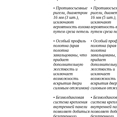
• Противосъемные
• Противосъе
ригели, диаметром
ригели, диаме
16 мм (3 шт.),
16 мм (5 шт.),
исключают
исключают
вероятность взлома
вероятность 
путем среза петель
путем среза п
• Особый профиль
• Особый про
полотна (края
полотна (края
полотна
полотна
завальцованы, что
завальцованы,
придает
придает
дополнительную
дополнительн
жесткость и
жесткость и
исключает
исключает
возможность
возможность
вскрытия двери
вскрытия две
силовым отжимом)
силовым отж
• Безмолдинговая
• Безмолдинго
система крепления
система крепл
внутренней панели
внутренней па
позволяет добиться
позволяет доб
безупречного
безупречного