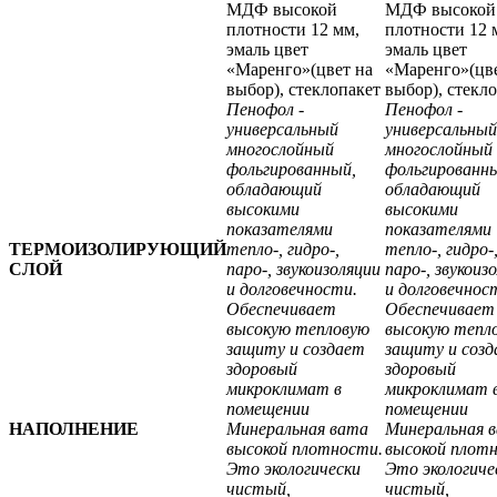
МДФ высокой
МДФ высокой
плотности 12 мм,
плотности 12 
эмаль цвет
эмаль цвет
«Маренго»(цвет на
«Маренго»(цве
выбор), стеклопакет
выбор), стекл
Пенофол -
Пенофол -
универсальный
универсальный
многослойный
многослойный
фольгированный,
фольгированн
обладающий
обладающий
высокими
высокими
показателями
показателями
ТЕРМОИЗОЛИРУЮЩИЙ
тепло-, гидро-,
тепло-, гидро-
СЛОЙ
паро-, звукоизоляции
паро-, звукоиз
и долговечности.
и долговечнос
Обеспечивает
Обеспечивает
высокую тепловую
высокую тепл
защиту и создает
защиту и соз
здоровый
здоровый
микроклимат в
микроклимат 
помещении
помещении
НАПОЛНЕНИЕ
Минеральная вата
Минеральная 
высокой плотности.
высокой плот
Это экологически
Это экологиче
чистый,
чистый,