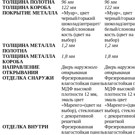
ТОЛЩИНА ПОЛОТНА
96 мм
96 мм
ТОЛЩИНА КОРОБА
122 мм
122 мм
ПОКРЫТИЕ МЕТАЛЛА
«Муар», цвет
«Муар», цвет
черный/горький
черный/горьк
шоколад/антрацит/
шоколад/антра
белый/слоновая
белый/слонов
кость
(цвет на
кость
(цвет на
выбор)
выбор)
ТОЛЩИНА МЕТАЛЛА
1,2 мм
1,2 мм
ПОЛОТНА
ТОЛЩИНА МЕТАЛЛА
1,8 мм
1,8 мм
КОРОБА
НАПРАВЛЕНИЕ
Дверь наружного
Дверь наружн
ОТКРЫВАНИЯ
открывания
открывания
ОТДЕЛКА СНАРУЖИ
Фрезерованная
Фрезерованна
влагостойкая панель
влагостойкая 
МДФ высокой
МДФ высокой
плотности 12 мм,
плотности 12 
эмаль цвет
эмаль цвет
«Маренго»(цвет на
«Маренго»(цве
выбор), стеклопакет
выбор), стекл
с декоративной
с декоративно
решеткой
решеткой
ОТДЕЛКА ВНУТРИ
Фрезерованная
Фрезерованна
влагостойкая панель
влагостойкая 