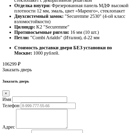
стеклопакет с декоративной решеткой
Отделка внутри:
Фрезерованная панель МДФ высокой
плотности 12 мм, эмаль, цвет «Маренго», стеклопакет
Двухсистемный замок:
"Securemme 2530" (4-ой класс
взломостойкости)
Цилиндр:
K2 "Securemme"
Противосъемные ригели:
16 мм (10 шт.)
Петли:
"Combi Arialdo" (Италия), d-22 мм
Стоимость доставки двери БЕЗ установки по
Москве:
1000 рублей.
106299
₽
Заказать дверь
Заказать дверь
×
Имя
Телефон
Адрес