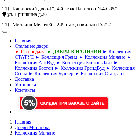
ТЦ "Каширский двор-1", 4-й этаж Павильон №4-С85/1
ул. Пришвина д.26
ТЦ "Миллион Мелочей", 2-й этаж, павильон D-21-1
Главная
Стальные двери
► Распродажа
► ДВЕРИ В НАЛИЧИИ
► Коллекция
СТАТУС
► Коллекция Гранд
► Коллекция Милано
►
Коллекция АртВуд
► Коллекция Бостон Лайт
►
Коллекция Бостон
► Коллекция ГрандВуд
► Коллекция
Сьена
► Коллекция Бункер
► Коллекция Стандарт
Доставка
Установка
Контакты
Главная
Двери Металюкс
Коллекция Милано