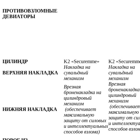
ПРОТИВОВЗЛОМНЫЕ
ДЕВИАТОРЫ
ЦИЛИНДР
K2 «Securemme»
K2 «Securemm
Накладка на
Накладка на
ВЕРХНЯЯ НАКЛАДКА
сувальдный
сувальдный
механизм
механизм
Врезная
Врезная
броненакладка
броненакладка на
цилиндровый
цилиндровый
механизм
механизм
(обеспечивае
НИЖНЯЯ НАКЛАДКА
(обеспечивает
максимальную
максимальную
защиту от си
защиту от силовых
и интеллекту
и интеллектуальных
способов взлом
способов взлома)