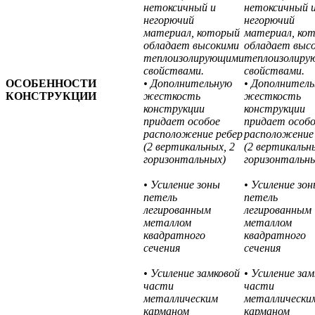
нетоксичный и
нетоксичный 
негорючий
негорючий
материал, который
материал, ко
обладает высокими
обладает выс
теплоизолирующими
теплоизолиру
свойствами.
свойствами.
ОСОБЕННОСТИ
• Дополнительную
• Дополнител
КОНСТРУКЦИИ
жесткость
жесткость
конструкции
конструкции
придает особое
придает особ
расположение ребер
расположение
(2 вертикальных, 2
(2 вертикальн
горизонтальных)
горизонтальн
• Усиление зоны
• Усиление зо
петель
петель
легированным
легированным
металлом
металлом
квадратного
квадратного
сечения
сечения
• Усиление замковой
• Усиление зам
части
части
металлическим
металлически
карманом
карманом