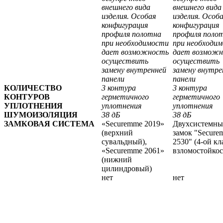
внешнего вида
внешнего вида
изделия. Особая
изделия. Особ
конфигурация
конфигурация
профиля полотна
профиля поло
при необходимости
при необходи
дает возможность
дает возмож
осуществить
осуществить
замену внутренней
замену внутре
панели
панели
КОЛИЧЕСТВО
3 контура
3 контура
КОНТУРОВ
герметичного
герметичного
УПЛОТНЕНИЯ
уплотнения
уплотнения
ШУМОИЗОЛЯЦИЯ
38 дБ
38 дБ
ЗАМКОВАЯ СИСТЕМА
«Securemme 2019»
Двухсистемн
(верхний
замок "Secure
сувальдный),
2530" (4-ой кл
«Securemme 2061»
взломостойкос
(нижний
цилиндровый)
нет
нет