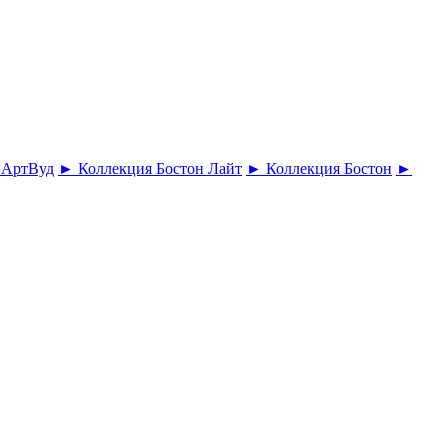
 АртВуд
► Коллекция Бостон Лайт
► Коллекция Бостон
►