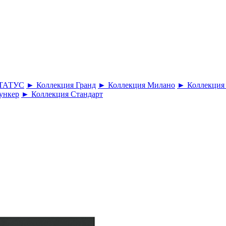
СТАТУС
► Коллекция Гранд
► Коллекция Милано
► Коллекция
ункер
► Коллекция Стандарт