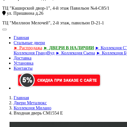
ТЦ "Каширский двор-1", 4-й этаж Павильон №4-С85/1
ул. Пришвина д.26
ТЦ "Миллион Мелочей", 2-й этаж, павильон D-21-1
Главная
Стальные двери
► Распродажа
► ДВЕРИ В НАЛИЧИИ
► Коллекция 
Коллекция ГрандВуд
► Коллекция Сьена
► Коллекция Б
Доставка
Установка
Контакты
Главная
Двери Металюкс
Коллекция Милано
Входная дверь СМ1554 Е