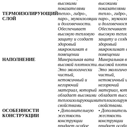
высокими
высокими
показателями
показателями
ТЕРМОИЗОЛИРУЮЩИЙ
тепло-, гидро-,
тепло-, гидро-
СЛОЙ
паро-, звукоизоляции
паро-, звукоиз
и долговечности.
и долговечнос
Обеспечивает
Обеспечивает
высокую тепловую
высокую тепл
защиту и создает
защиту и соз
здоровый
здоровый
микроклимат в
микроклимат 
помещении
помещении
НАПОЛНЕНИЕ
Минеральная вата
Минеральная 
высокой плотности.
высокой плот
Это экологически
Это экологиче
чистый,
чистый,
нетоксичный и
нетоксичный 
негорючий
негорючий
материал, который
материал, ко
обладает высокими
обладает выс
теплоизолирующими
теплоизолиру
свойствами.
свойствами.
ОСОБЕННОСТИ
• Дополнительную
• Дополнител
КОНСТРУКЦИИ
жесткость
жесткость
конструкции
конструкции
придает особое
придает особ