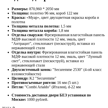
Размеры:
870,960 * 2050 мм
Толщина:
полотно 96 мм, короб 122 мм
Краска:
«Муар», цвет двухцветная окраска короба и
полотна
Толщина металла полотна:
1,5 мм
Толщина металла короба:
1,8 мм
Отделка снаружи:
Фрезерованная влагостойкая панель
МДФ высокой плотности 12 мм, эмаль, цвет
"Антрацит", стеклопакет (пескоструй), вставки из
нержавеющей стали
Отделка внутри:
Фрезерованная влагостойкая панель
МДФ высокой плотности 12 мм, эмаль, цвет "Лунный
свет", стеклопакет (пескоструй), вставки из
нержавеющей стали
Двухсистемный замок:
"Securemme 2530" (4-ой класс
взломостойкости)
Цилиндр:
K2 "Securemme"
Противосъемные ригели:
16 мм (5 шт.)
Петли:
"Combi Arialdo" (Италия), d-22 мм
Стоимость доставки двери БЕЗ установки по
Москве:
1000 рублей.