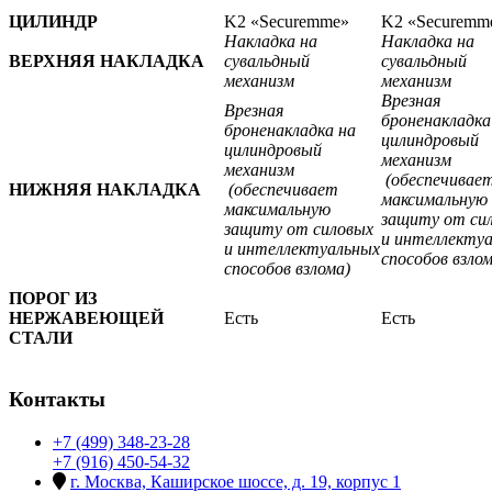
ЦИЛИНДР
K2 «Securemme»
K2 «Securemm
Накладка на
Накладка на
ВЕРХНЯЯ НАКЛАДКА
сувальдный
сувальдный
механизм
механизм
Врезная
Врезная
броненакладка
броненакладка на
цилиндровый
цилиндровый
механизм
механизм
(обеспечивае
НИЖНЯЯ НАКЛАДКА
(обеспечивает
максимальную
максимальную
защиту от си
защиту от силовых
и интеллекту
и интеллектуальных
способов взлом
способов взлома)
ПОРОГ ИЗ
НЕРЖАВЕЮЩЕЙ
Есть
Есть
СТАЛИ
Контакты
+7 (499) 348-23-28
+7 (916) 450-54-32
г. Москва, Каширское шоссе, д. 19, корпус 1