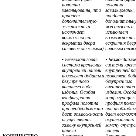
полотна
полотна
завальцованы, что
завальцованы,
придает
придает
дополнительную
дополнительн
жесткость и
жесткость и
исключает
исключает
возможность
возможность
вскрытия двери
вскрытия две
силовым отжимом)
силовым отж
• Безмолдинговая
• Безмолдинго
система крепления
система крепл
внутренней панели
внутренней па
позволяет добиться
позволяет доб
безупречного
безупречного
внешнего вида
внешнего вида
изделия. Особая
изделия. Особ
конфигурация
конфигурация
профиля полотна
профиля поло
при необходимости
при необходи
дает возможность
дает возмож
осуществить
осуществить
замену внутренней
замену внутре
панели
панели
КОЛИЧЕСТВО
3 контура
3 контура