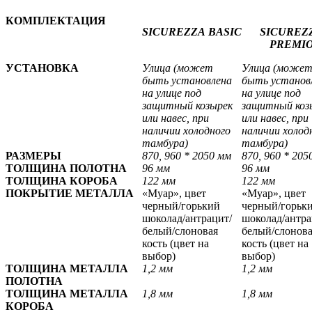
КОМПЛЕКТАЦИЯ
SICUREZZA
BASIC
SICUREZ
PREMI
УСТАНОВКА
Улица (может
Улица (може
быть установлена
быть установ
на улице под
на улице под
защитный козырек
защитный коз
или навес, при
или навес, при
наличии холодного
наличии холод
тамбура)
тамбура)
РАЗМЕРЫ
870, 960 * 2050 мм
870, 960 * 205
ТОЛЩИНА ПОЛОТНА
96 мм
96 мм
ТОЛЩИНА КОРОБА
122 мм
122 мм
ПОКРЫТИЕ МЕТАЛЛА
«Муар», цвет
«Муар», цвет
черный/горький
черный/горьк
шоколад/антрацит/
шоколад/антра
белый/слоновая
белый/слонов
кость
(цвет на
кость
(цвет на
выбор)
выбор)
ТОЛЩИНА МЕТАЛЛА
1,2 мм
1,2 мм
ПОЛОТНА
ТОЛЩИНА МЕТАЛЛА
1,8 мм
1,8 мм
КОРОБА