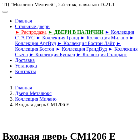
ТЦ "Миллион Мелочей", 2-й этаж, павильон D-21-1
Главная
Стальные двери
► Распродажа
► ДВЕРИ В НАЛИЧИИ
► Коллекция
СТАТУС
► Коллекция Гранд
► Коллекция Милано
►
Коллекция АртВуд
► Коллекция Бостон Лайт
►
Коллекция Бостон
► Коллекция ГрандВуд
► Коллекция
Сьена
► Коллекция Бункер
► Коллекция Стандарт
Доставка
Установка
Контакты
Главная
Двери Металюкс
Коллекция Милано
Входная дверь СМ1206 E
Входная дверь СМ1206 E