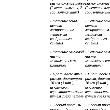
расположение ребер
расположение
(2 вертикальных, 2
(2 вертикальн
горизонтальных)
горизонтальн
• Усиление зоны
• Усиление зо
петель
петель
легированным
легированным
металлом
металлом
квадратного
квадратного
сечения
сечения
• Усиление замковой
• Усиление зам
части
части
металлическим
металлически
карманом
карманом
• Противосъемные
• Противосъе
ригели, диаметром
ригели, диаме
16 мм (3 шт.),
16 мм (5 шт.),
исключают
исключают
вероятность взлома
вероятность 
путем среза петель
путем среза п
• Особый профиль
• Особый про
полотна (края
полотна (края