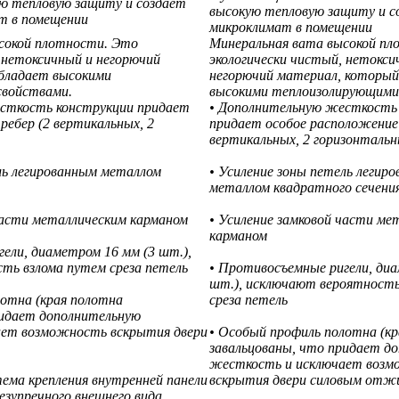
ю тепловую защиту и создает
высокую тепловую защиту и с
т в помещении
микроклимат в помещении
сокой плотности. Это
Минеральная вата высокой пл
 нетоксичный и негорючий
экологически чистый, нетокси
бладает высокими
негорючий материал, который
свойствами.
высокими теплоизолирующими
сткость конструкции придает
• Дополнительную жесткость
ребер (2 вертикальных, 2
придает особое расположение 
вертикальных, 2 горизонтальн
ль легированным металлом
• Усиление зоны петель легир
металлом квадратного сечени
части металлическим карманом
• Усиление замковой части ме
карманом
ели, диаметром 16 мм (3 шт.),
ть взлома путем среза петель
• Противосъемные ригели, диа
шт.), исключают вероятность
лотна (края полотна
среза петель
ридает дополнительную
ает возможность вскрытия двери
• Особый профиль полотна (к
завальцованы, что придает д
жесткость и исключает воз
тема крепления внутренней панели
вскрытия двери силовым отж
езупречного внешнего вида