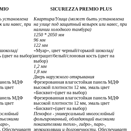
EMIO
SICUREZZA PREMIO PLUS
 установлена
Квартира/Улица (может быть установлена
 или навес, при
на улице под защитный козырек или навес, при
наличии холодного тамбура)
1250 * 2050 мм
96 мм
122 мм
 шоколад/
«Муар», цвет черный/горький шоколад/
ь
(цвет на выбор)
антрацит/белый/слоновая кость
(цвет на
выбор)
1,2 мм
1,8 мм
Дверь наружного открывания
 панель МДФ
Фрезерованная влагостойкая панель МДФ
ль цвет
высокой плотности 12 мм, эмаль цвет
«Бисквит»(цвет на выбор)
 панель МДФ
Фрезерованная влагостойкая панель МДФ
ль цвет
высокой плотности 12 мм, эмаль цвет
«Бисквит»(цвет на выбор)
гослойный
Пенофол - универсальный многослойный
 высокими
фольгированный, обладающий высокими
аро-,
показателями тепло-, гидро-, паро-,
и. Обеспечивает
звукоизоляции и долговечности. Обеспечивает