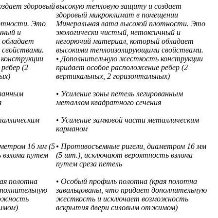
оздает здоровый
высокую тепловую защиту и создает
здоровый микроклимат в помещении
отности. Это
Минеральная вата высокой плотности. Это
чный и
экологически чистый, нетоксичный и
 обладает
негорючий материал, который обладает
 свойствами.
высокими теплоизолирующими свойствами.
 конструкции
• Дополнительную жесткость конструкции
ребер (2
придает особое расположение ребер (2
ых)
вертикальных, 2 горизонтальных)
ованным
• Усиление зоны петель легированным
я
металлом квадратного сечения
таллическим
• Усиление замковой части металлическим
карманом
метром 16 мм (5
• Противосъемные ригели, диаметром 16 мм
 взлома путем
(5 шт.), исключают вероятность взлома
путем среза петель
рая полотна
• Особый профиль полотна (края полотна
ополнительную
завальцованы, что придает дополнительную
можность
жесткость и исключает возможность
имом)
вскрытия двери силовым отжимом)