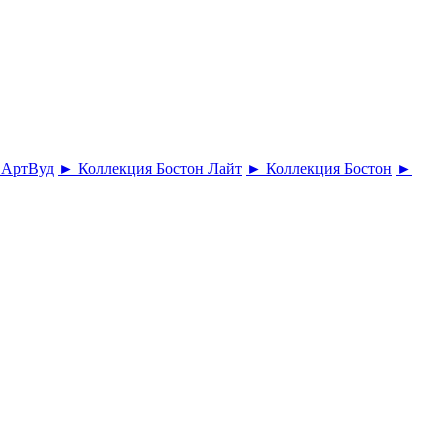
 АртВуд
► Коллекция Бостон Лайт
► Коллекция Бостон
►