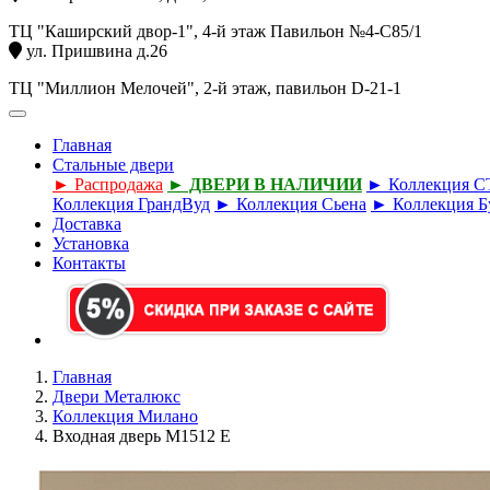
ТЦ "Каширский двор-1", 4-й этаж Павильон №4-С85/1
ул. Пришвина д.26
ТЦ "Миллион Мелочей", 2-й этаж, павильон D-21-1
Главная
Стальные двери
► Распродажа
► ДВЕРИ В НАЛИЧИИ
► Коллекция 
Коллекция ГрандВуд
► Коллекция Сьена
► Коллекция Б
Доставка
Установка
Контакты
Главная
Двери Металюкс
Коллекция Милано
Входная дверь М1512 Е