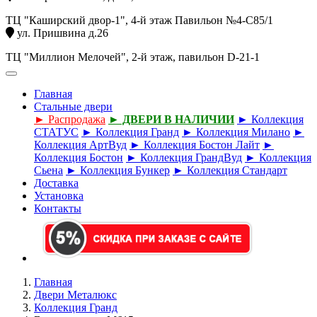
ТЦ "Каширский двор-1", 4-й этаж Павильон №4-С85/1
ул. Пришвина д.26
ТЦ "Миллион Мелочей", 2-й этаж, павильон D-21-1
Главная
Стальные двери
► Распродажа
► ДВЕРИ В НАЛИЧИИ
► Коллекция
СТАТУС
► Коллекция Гранд
► Коллекция Милано
►
Коллекция АртВуд
► Коллекция Бостон Лайт
►
Коллекция Бостон
► Коллекция ГрандВуд
► Коллекция
Сьена
► Коллекция Бункер
► Коллекция Стандарт
Доставка
Установка
Контакты
Главная
Двери Металюкс
Коллекция Гранд