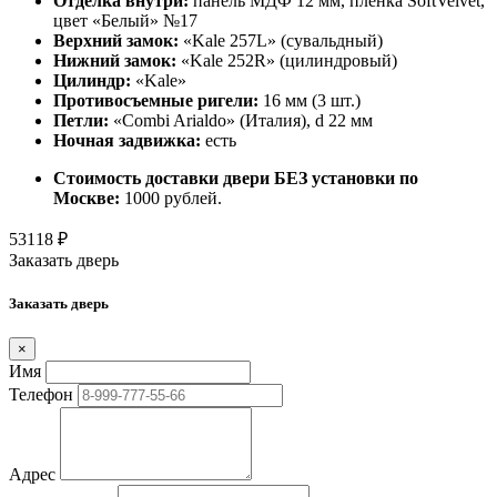
Отделка внутри:
панель МДФ 12 мм, пленка SoftVelvet,
цвет «Белый» №17
Верхний замок:
«Kale 257L» (сувальдный)
Нижний замок:
«Kale 252R» (цилиндровый)
Цилиндр:
«Kale»
Противосъемные ригели:
16 мм (3 шт.)
Петли:
«Combi Arialdo» (Италия), d 22 мм
Ночная задвижка:
есть
Стоимость доставки двери БЕЗ установки по
Москве:
1000 рублей.
53118
₽
Заказать дверь
Заказать дверь
×
Имя
Телефон
Адрес