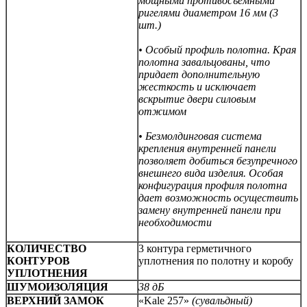
мощными противосъемными
ригелями диаметром 16 мм (3
шт.)
• Особый профиль полотна. Края
полотна завальцованы, что
придает дополнительную
жесткость и исключает
вскрытие двери силовым
отжимом
• Безмолдинговая система
крепления внутренней панели
позволяет добиться безупречного
внешнего вида изделия. Особая
конфигурация профиля полотна
дает возможность осуществить
замену внутренней панели при
необходимости
КОЛИЧЕСТВО
3 контура герметичного
КОНТУРОВ
уплотнения по полотну и коробу
УПЛОТНЕНИЯ
ШУМОИЗОЛЯЦИЯ
38 дБ
ВЕРХНИЙ ЗАМОК
«Kale 257»
(сувальдный)