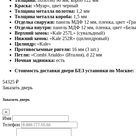
Толщина:
полотно 96 мм, короб 122 мм
Краска:
«Муар», цвет черный
Толщина металла полотна:
1,2 мм
Толщина металла короба:
1,5 мм
Отделка снаружи:
панель МДФ 12 мм, пленка, цвет «Гр
Отделка внутри:
панель МДФ 12 мм, пленка, цвет «Бел
Верхний замок:
«Kale 257L» (сувальдный)
Нижний замок:
«Kale 252R» (цилиндровый)
Цилиндр:
«Kale»
Противосъемные ригели:
16 мм (3 шт.)
Петли:
«Combi Arialdo» (Италия), d 22 мм
Ночная задвижка:
есть
Стоимость доставки двери БЕЗ установки по Москве:
54325
₽
Заказать дверь
Заказать дверь
×
Имя
Телефон