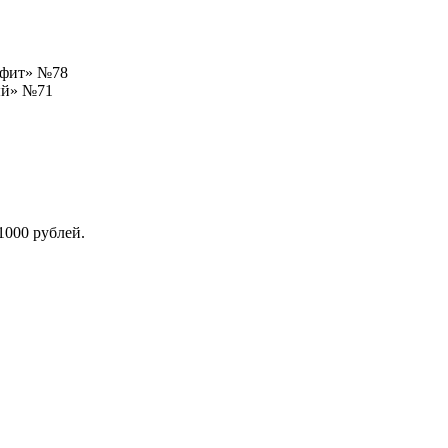
афит» №78
ый» №71
1000 рублей.