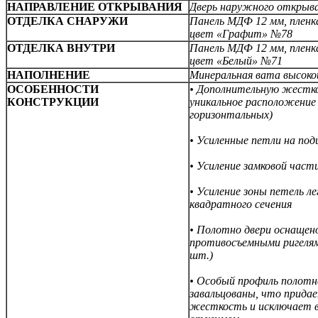
НАПРАВЛЕНИЕ ОТКРЫВАНИЯ
Дверь наружного открыв
ОТДЕЛКА СНАРУЖИ
Панель МДФ 12 мм, пленк
цвет «Графит» №78
ОТДЕЛКА ВНУТРИ
Панель МДФ 12 мм, пленк
цвет «Белый» №71
НАПОЛНЕНИЕ
Минеральная вата высок
ОСОБЕННОСТИ
• Дополнительную жестк
КОНСТРУКЦИИ
уникальное расположение 
горизонтальных)
• Усиленные петли на по
• Усиление замковой час
• Усиление зоны петель 
квадратного сечения
• Полотно двери оснаще
противосъемными ригелям
шт.)
• Особый профиль полотн
завальцованы, что прида
жесткость и исключает 