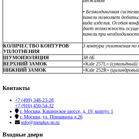
отжимом
• Безмолдинговая система
панели позволяет добитьс
вида изделия. Особая кон
дает возможность осуще
панели при необходимост
КОЛИЧЕСТВО КОНТУРОВ
3 контура уплотнения по 
УПЛОТНЕНИЯ
ШУМОИЗОЛЯЦИЯ
38 дБ
ВЕРХНИЙ ЗАМОК
«Kale 257L»
(сувальдный)
НИЖНИЙ ЗАМОК
«Kale 252R»
(цилиндровый
Контакты
+7 (499) 348-23-28
+7 (916) 450-54-32
г. Москва, Каширское шоссе, д. 19, корпус 1
г. Москва, ул. Пришвина д.26
info@metalux-m.ru
Входные двери