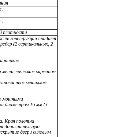
ания
а,
а,
ой плотности
ость конструкции придает
ребер (2 вертикальных,
2
дшипниках
ти металлическим карманом
легированным металлом
но мощными
и диаметром 16 мм (3
а. Края полотна
ет дополнительную
вскрытие двери силовым