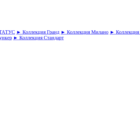
СТАТУС
► Коллекция Гранд
► Коллекция Милано
► Коллекция
ункер
► Коллекция Стандарт