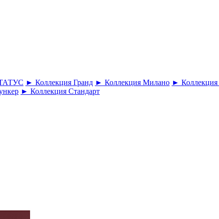
СТАТУС
► Коллекция Гранд
► Коллекция Милано
► Коллекция
ункер
► Коллекция Стандарт