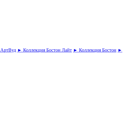
 АртВуд
► Коллекция Бостон Лайт
► Коллекция Бостон
►