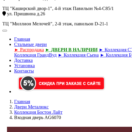
ТЦ "Каширский двор-1", 4-й этаж Павильон №4-С85/1
ул. Пришвина д.26
ТЦ "Миллион Мелочей", 2-й этаж, павильон D-21-1
Главная
Стальные двери
► Распродажа
► ДВЕРИ В НАЛИЧИИ
► Коллекция 
Коллекция ГрандВуд
► Коллекция Сьена
► Коллекция Б
Доставка
Установка
Контакты
Главная
Двери Металюкс
Коллекция Бостон Лайт
Входная дверь AG6070