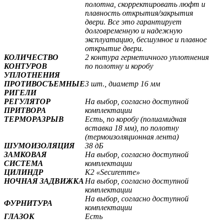
полотна, скорректировать люфт и
плавность открытия/закрытия
двери. Все это гарантирует
долговременную и надежную
эксплуатацию, бесшумное и плавное
открытие двери.
КОЛИЧЕСТВО
2 контура герметичного уплотнения
КОНТУРОВ
по полотну и коробу
УПЛОТНЕНИЯ
ПРОТИВОСЪЕМНЫЕ
3 шт., диаметр 16 мм
РИГЕЛИ
РЕГУЛЯТОР
На выбор, согласно доступной
ПРИТВОРА
комплектации
ТЕРМОРАЗРЫВ
Есть, по коробу (полиамидная
вставка 18 мм), по полотну
(термоизоляционная лента)
ШУМОИЗОЛЯЦИЯ
38 дБ
ЗАМКОВАЯ
На выбор, согласно доступной
СИСТЕМА
комплектации
ЦИЛИНДР
К2 «Securemme»
НОЧНАЯ ЗАДВИЖКА
На выбор, согласно доступной
комплектации
На выбор, согласно доступной
ФУРНИТУРА
комплектации
ГЛАЗОК
Есть