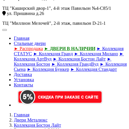
ТЦ "Каширский двор-1", 4-й этаж Павильон №4-С85/1
ул. Пришвина д.26
ТЦ "Миллион Мелочей", 2-й этаж, павильон D-21-1
Главная
Стальные двери
► Распродажа
► ДВЕРИ В НАЛИЧИИ
► Коллекция
СТАТУС
► Коллекция Гранд
► Коллекция Милано
►
Коллекция АртВуд
► Коллекция Бостон Лайт
►
Коллекция Бостон
► Коллекция ГрандВуд
► Коллекция
Сьена
► Коллекция Бункер
► Коллекция Стандарт
Доставка
Установка
Контакты
Главная
Двери Металюкс
Коллекция Бостон Лайт