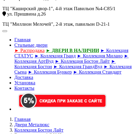
ТЦ "Каширский двор-1", 4-й этаж Павильон №4-С85/1
ул. Пришвина д.26
ТЦ "Миллион Мелочей", 2-й этаж, павильон D-21-1
Главная
Стальные двери
► Распродажа
► ДВЕРИ В НАЛИЧИИ
► Коллекция
СТАТУС
► Коллекция Гранд
► Коллекция Милано
►
Коллекция АртВуд
► Коллекция Бостон Лайт
►
Коллекция Бостон
► Коллекция ГрандВуд
► Коллекция
Сьена
► Коллекция Бункер
► Коллекция Стандарт
Доставка
Установка
Контакты
Главная
Двери Металюкс
Коллекция Бостон Лайт