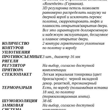
«Rosenheim» (Германия).
3D регулировка петель позволяет
равномерно распределить нагрузку на
дверной короб и исключить перекос
полотна, скорректировать люфт и
плавность открытия/закрытия двери.
Все это гарантирует долговременную
и надежную эксплуатацию, бесшумное
и плавное открытие двери.
КОЛИЧЕСТВО
2 контура герметичного уплотнения
КОНТУРОВ
по полотну и коробу
УПЛОТНЕНИЯ
ПРОТИВОСЪЕМНЫЕ
3 шт., диаметр 16 мм
РИГЕЛИ
РЕГУЛЯТОР
На выбор, согласно доступной
ПРИТВОРА
комплектации
СТЕКЛОПАКЕТ
Легкая зеркальная тонировка (цвет
бронза/хром) с черной вкладной
декор. решеткой
, трехкамерный
ТЕРМОРАЗРЫВ
Есть, по коробу (полиамидная вставка
18 мм), по полотну
(термоизоляционная лента).
ШУМОИЗОЛЯЦИЯ
38 дБ
ЗАМКОВАЯ
На выбор, согласно доступной
СИСТЕМА
комплектации