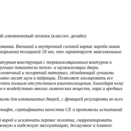
ный алюминиевый штапик (классич. дизайн)
юминия. Внешний и внутренний силовой каркас короба никак
оразрывом) толщиной 18 мм, что гарантирует максимальные
нтурная конструкция с термоизоляционным контуром и
лучшие показатели тепло- и шумоизоляции двери.
долговечный и негорючий материал, обладающий лучшими
ивно гасит шум и вибрации. Позволяет изолировать все
почти полным отсутствием влагопоглощения, благодаря чему
к воздействию многих химических веществ, пара и вредных
ми для алюминиевых дверей, с функцией регулировки во всех
 штифт, сертификаты качества СЕ и протоколы испытаний
й короб и исключить перекос полотна, скорректировать
енную и надежную эксплуатацию, бесшумное и плавное