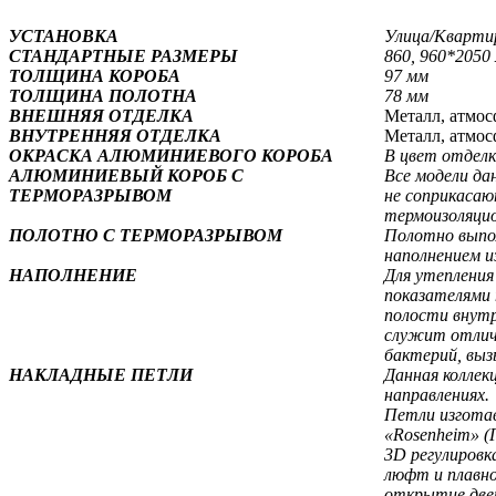
УСТАНОВКА
Улица/Кварти
СТАНДАРТНЫЕ РАЗМЕРЫ
860, 960*2050
ТОЛЩИНА КОРОБА
97 мм
ТОЛЩИНА ПОЛОТНА
78 мм
ВНЕШНЯЯ ОТДЕЛКА
Металл, атмос
ВНУТРЕННЯЯ ОТДЕЛКА
Металл, атмос
ОКРАСКА АЛЮМИНИЕВОГО КОРОБА
В цвет отделк
АЛЮМИНИЕВЫЙ КОРОБ С
Все модели да
ТЕРМОРАЗРЫВОМ
не соприкасаю
термоизоляцио
ПОЛОТНО С ТЕРМОРАЗРЫВОМ
Полотно выпол
наполнением и
НАПОЛНЕНИЕ
Для утепления
показателями 
полости внутр
служит отличн
бактерий, выз
НАКЛАДНЫЕ ПЕТЛИ
Данная коллек
направлениях.
Петли изгота
«Rosenheim» (
3D регулировк
люфт и плавно
открытие две