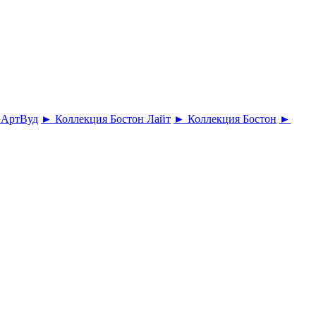
 АртВуд
► Коллекция Бостон Лайт
► Коллекция Бостон
►