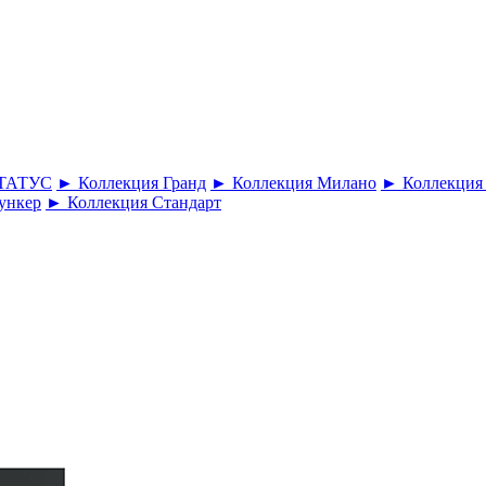
СТАТУС
► Коллекция Гранд
► Коллекция Милано
► Коллекция
ункер
► Коллекция Стандарт