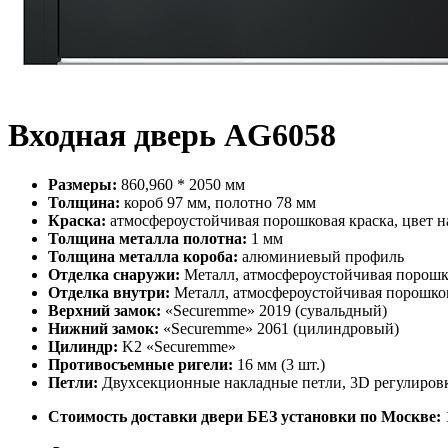
Входная дверь AG6058
Размеры:
860,960 * 2050 мм
Толщина:
короб 97 мм, полотно 78 мм
Краска:
атмосфероустойчивая порошковая краска, цвет н
Толщина металла полотна:
1 мм
Толщина металла короба:
алюминиевый профиль
Отделка снаружи:
Металл, атмосфероустойчивая порошко
Отделка внутри:
Металл, атмосфероустойчивая порошков
Верхний замок:
«Securemme» 2019 (сувальдный)
Нижний замок:
«Securemme» 2061 (цилиндровый)
Цилиндр:
K2 «Securemme»
Противосъемные ригели:
16 мм (3 шт.)
Петли:
Двухсекционные накладные петли, 3D регулировк
Стоимость доставки двери БЕЗ установки по Москве: