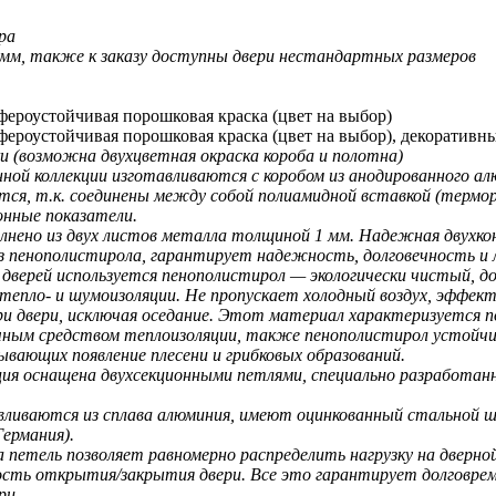
ра
 мм, также к заказу доступны двери нестандартных размеров
фероустойчивая порошковая краска (цвет на выбор)
фероустойчивая порошковая краска (цвет на выбор), декоратив
и (возможна двухцветная окраска короба и полотна
)
нной коллекции изготавливаются с коробом из анодированного ал
тся, т.к. соединены между собой полиамидной вставкой (терм
нные показатели.
нено из двух листов металла толщиной 1 мм. Надежная двухко
з пенополистирола, гарантирует надежность, долговечность и 
 дверей используется пенополистирол — экологически чистый, 
тепло- и шумоизоляции. Не пропускает холодный воздух, эффект
и двери, исключая оседание. Этот материал характеризуется 
ым средством теплоизоляции, также пенополистирол устойчив 
ывающих появление плесени и грибковых образований.
ция оснащена двухсекционными петлями, специально разработанны
вливаются из сплава алюминия, имеют оцинкованный стальной
Германия).
а петель позволяет равномерно распределить нагрузку на дверно
сть открытия/закрытия двери. Все это гарантирует долговрем
ри.