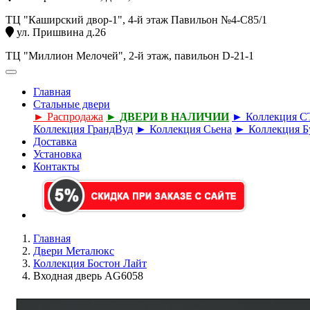
ТЦ "Каширский двор-1", 4-й этаж Павильон №4-С85/1
ул. Пришвина д.26
ТЦ "Миллион Мелочей", 2-й этаж, павильон D-21-1
Главная
Стальные двери
► Распродажа
► ДВЕРИ В НАЛИЧИИ
► Коллекция 
Коллекция ГрандВуд
► Коллекция Сьена
► Коллекция Б
Доставка
Установка
Контакты
Главная
Двери Металюкс
Коллекция Бостон Лайт
Входная дверь AG6058