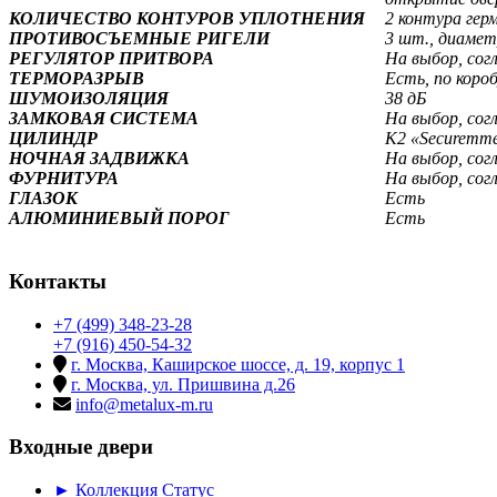
КОЛИЧЕСТВО КОНТУРОВ УПЛОТНЕНИЯ
2 контура гер
ПРОТИВОСЪЕМНЫЕ РИГЕЛИ
3 шт., диамет
РЕГУЛЯТОР ПРИТВОРА
На выбор, сог
ТЕРМОРАЗРЫВ
Есть, по коро
ШУМОИЗОЛЯЦИЯ
38 дБ
ЗАМКОВАЯ СИСТЕМА
На выбор, сог
ЦИЛИНДР
К2 «Securemm
НОЧНАЯ ЗАДВИЖКА
На выбор, сог
ФУРНИТУРА
На выбор, сог
ГЛАЗОК
Есть
АЛЮМИНИЕВЫЙ ПОРОГ
Есть
Контакты
+7 (499) 348-23-28
+7 (916) 450-54-32
г. Москва, Каширское шоссе, д. 19, корпус 1
г. Москва, ул. Пришвина д.26
info@metalux-m.ru
Входные двери
► Коллекция Статус