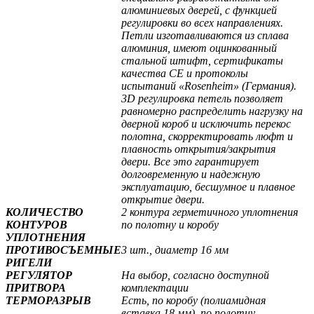
алюминиевых дверей, с функцией
регулировки во всех направлениях.
Петли изготавливаются из сплава
алюминия, имеют оцинкованный
стальной штифт, сертификаты
качества СЕ и протоколы
испытаний «Rosenheim» (Германия).
3D регулировка петель позволяет
равномерно распределить нагрузку на
дверной короб и исключить перекос
полотна, скорректировать люфт и
плавность открытия/закрытия
двери. Все это гарантирует
долговременную и надежную
эксплуатацию, бесшумное и плавное
открытие двери.
КОЛИЧЕСТВО
2 контура герметичного уплотнения
КОНТУРОВ
по полотну и коробу
УПЛОТНЕНИЯ
ПРОТИВОСЪЕМНЫЕ
3 шт., диаметр 16 мм
РИГЕЛИ
РЕГУЛЯТОР
На выбор, согласно доступной
ПРИТВОРА
комплектации
ТЕРМОРАЗРЫВ
Есть, по коробу (полиамидная
вставка 18 мм), по полотну