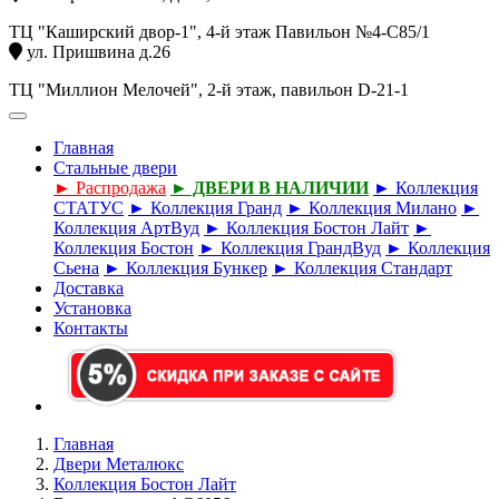
ТЦ "Каширский двор-1", 4-й этаж Павильон №4-С85/1
ул. Пришвина д.26
ТЦ "Миллион Мелочей", 2-й этаж, павильон D-21-1
Главная
Стальные двери
► Распродажа
► ДВЕРИ В НАЛИЧИИ
► Коллекция
СТАТУС
► Коллекция Гранд
► Коллекция Милано
►
Коллекция АртВуд
► Коллекция Бостон Лайт
►
Коллекция Бостон
► Коллекция ГрандВуд
► Коллекция
Сьена
► Коллекция Бункер
► Коллекция Стандарт
Доставка
Установка
Контакты
Главная
Двери Металюкс
Коллекция Бостон Лайт