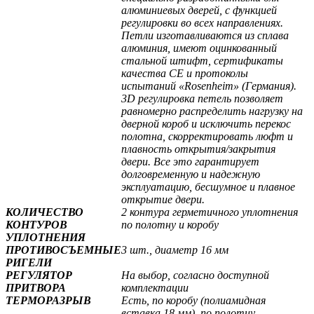
алюминиевых дверей, с функцией
регулировки во всех направлениях.
Петли изготавливаются из сплава
алюминия, имеют оцинкованный
стальной штифт, сертификаты
качества СЕ и протоколы
испытаний «Rosenheim» (Германия).
3D регулировка петель позволяет
равномерно распределить нагрузку на
дверной короб и исключить перекос
полотна, скорректировать люфт и
плавность открытия/закрытия
двери. Все это гарантирует
долговременную и надежную
эксплуатацию, бесшумное и плавное
открытие двери.
КОЛИЧЕСТВО
2 контура герметичного уплотнения
КОНТУРОВ
по полотну и коробу
УПЛОТНЕНИЯ
ПРОТИВОСЪЕМНЫЕ
3 шт., диаметр 16 мм
РИГЕЛИ
РЕГУЛЯТОР
На выбор, согласно доступной
ПРИТВОРА
комплектации
ТЕРМОРАЗРЫВ
Есть, по коробу (полиамидная
вставка 18 мм), по полотну