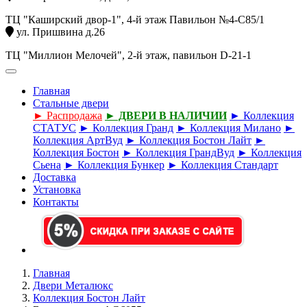
ТЦ "Каширский двор-1", 4-й этаж Павильон №4-С85/1
ул. Пришвина д.26
ТЦ "Миллион Мелочей", 2-й этаж, павильон D-21-1
Главная
Стальные двери
► Распродажа
► ДВЕРИ В НАЛИЧИИ
► Коллекция
СТАТУС
► Коллекция Гранд
► Коллекция Милано
►
Коллекция АртВуд
► Коллекция Бостон Лайт
►
Коллекция Бостон
► Коллекция ГрандВуд
► Коллекция
Сьена
► Коллекция Бункер
► Коллекция Стандарт
Доставка
Установка
Контакты
Главная
Двери Металюкс
Коллекция Бостон Лайт