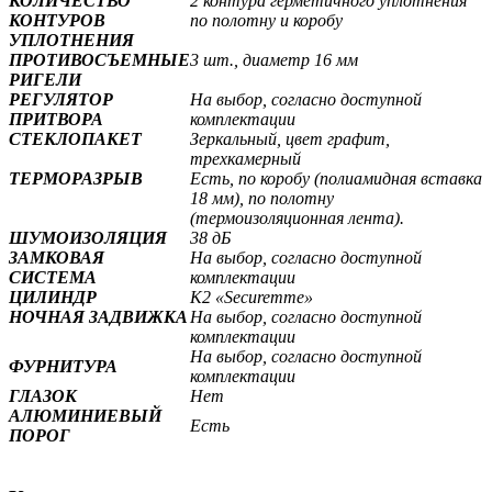
КОЛИЧЕСТВО
2 контура герметичного уплотнения
КОНТУРОВ
по полотну и коробу
УПЛОТНЕНИЯ
ПРОТИВОСЪЕМНЫЕ
3 шт., диаметр 16 мм
РИГЕЛИ
РЕГУЛЯТОР
На выбор, согласно доступной
ПРИТВОРА
комплектации
СТЕКЛОПАКЕТ
Зеркальный, цвет графит
,
трехкамерный
ТЕРМОРАЗРЫВ
Есть, по коробу (полиамидная вставка
18 мм), по полотну
(термоизоляционная лента).
ШУМОИЗОЛЯЦИЯ
38 дБ
ЗАМКОВАЯ
На выбор, согласно доступной
СИСТЕМА
комплектации
ЦИЛИНДР
К2 «Securemme»
НОЧНАЯ ЗАДВИЖКА
На выбор, согласно доступной
комплектации
На выбор, согласно доступной
ФУРНИТУРА
комплектации
ГЛАЗОК
Нет
АЛЮМИНИЕВЫЙ
Есть
ПОРОГ