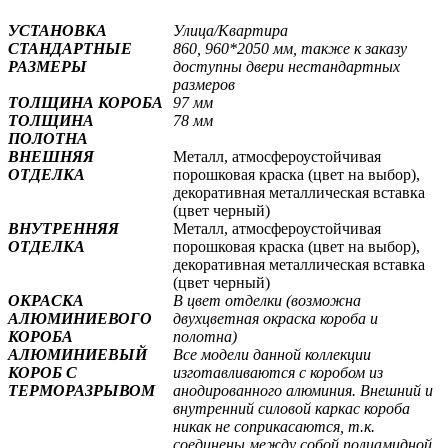
УСТАНОВКА
Улица/Квартира
СТАНДАРТНЫЕ
860, 960*2050 мм, также к заказу
РАЗМЕРЫ
доступны двери нестандартных
размеров
ТОЛЩИНА КОРОБА
97 мм
ТОЛЩИНА
78 мм
ПОЛОТНА
ВНЕШНЯЯ
Металл, атмосфероустойчивая
ОТДЕЛКА
порошковая краска (цвет на выбор),
декоративная металлическая вставка
(цвет черный)
ВНУТРЕННЯЯ
Металл, атмосфероустойчивая
ОТДЕЛКА
порошковая краска (цвет на выбор),
декоративная металлическая вставка
(цвет черный)
ОКРАСКА
В цвет отделки (возможна
АЛЮМИНИЕВОГО
двухцветная окраска короба и
КОРОБА
полотна
)
АЛЮМИНИЕВЫЙ
Все модели данной коллекции
КОРОБ С
изготавливаются с коробом из
ТЕРМОРАЗРЫВОМ
анодированного алюминия. Внешний и
внутренний силовой каркас короба
никак не соприкасаются, т.к.
соединены между собой полиамидной