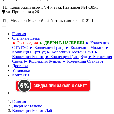
ТЦ "Каширский двор-1", 4-й этаж Павильон №4-С85/1
ул. Пришвина д.26
ТЦ "Миллион Мелочей", 2-й этаж, павильон D-21-1
Главная
Стальные двери
► Распродажа
► ДВЕРИ В НАЛИЧИИ
► Коллекция
СТАТУС
► Коллекция Гранд
► Коллекция Милано
►
Коллекция АртВуд
► Коллекция Бостон Лайт
►
Коллекция Бостон
► Коллекция ГрандВуд
► Коллекция
Сьена
► Коллекция Бункер
► Коллекция Стандарт
Доставка
Установка
Контакты
Главная
Двери Металюкс
Коллекция Бостон Лайт