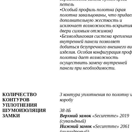
петель
•Особый профиль полотна (края
полотна завальцованы, что прида
дополнительную жесткость и
исключает возможность вскрыти
двери силовым отжимом)
•Безмолдинговая система креплени
внутренней панели позволяет
добиться безупречного внешнего в
изделия. Особая конфигурация проф
полотна дает возможность
осуществить замену внутренней
панели при необходимости.
КОЛИЧЕСТВО
3 контура уплотнения по полотну 
КОНТУРОВ
коробу
УПЛОТНЕНИЯ
ШУМОИЗОЛЯЦИЯ
38 дБ
ЗАМКИ
Верхний замок
«Securemme» 2019
(сувальдный)
Нижний замок «
Securemme» 2061
(цилиндровый)