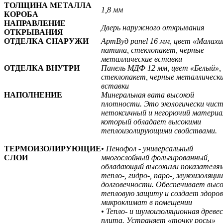
ТОЛЩИНА МЕТАЛЛА
1,8 мм
КОРОБА
НАПРАВЛЕНИЕ
Дверь наружного открывания
ОТКРЫВАНИЯ
ОТДЕЛКА СНАРУЖИ
АртВуд
panel 16 мм, цвет «Малахи
патина
, стеклопакет, черные
металлические вставки
ОТДЕЛКА ВНУТРИ
Панель МДФ 12 мм, цвет «Белый»
,
стеклопакет
, черные металлическ
вставки
НАПОЛНЕНИЕ
Минеральная вата высокой
плотности. Это экологически чис
нетоксичный и негорючий материа
который обладает высокими
теплоизолирующими свойствами.
ТЕРМОИЗОЛИРУЮЩИЕ
• Пенофол - универсальный
СЛОИ
многослойный фольгированный,
обладающий высокими показателя
тепло-, гидро-, паро-, звукоизоляции
долговечности. Обеспечивает выс
тепловую защиту и создает здоро
микроклимат в помещении
• Тепло- и шумоизоляционная древе
плита. Устраняет «точку росы»