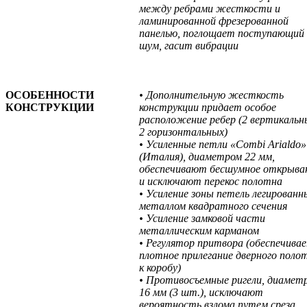
между ребрами жесткости и
ламинированной фрезерованной
панелью, поглощает поступающий
шум, гасит вибрации
ОСОБЕННОСТИ
• Дополнительную жесткость
КОНСТРУКЦИИ
конструкции придает особое
расположение ребер (2 вертикальн
2 горизонтальных)
• Усиленные петли «Combi Arialdo»
(Италия), диаметром 22 мм,
обеспечивают бесшумное открыва
и исключают перекос полотна
• Усиление зоны петель легирован
металлом квадратного сечения
• Усиление замковой части
металлическим карманом
• Регулятор притвора (обеспечива
плотное прилегание дверного поло
к коробу)
• Противосъемные ригели, диамет
16 мм (3 шт.), исключают
вероятность взлома путем среза