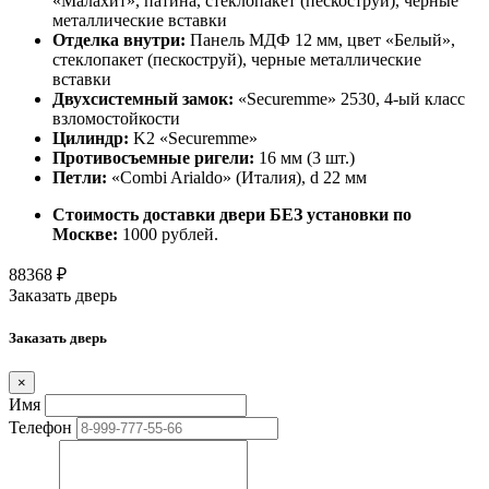
«Малахит», патина, стеклопакет (пескоструй), черные
металлические вставки
Отделка внутри:
Панель МДФ 12 мм, цвет «Белый»,
стеклопакет (пескоструй), черные металлические
вставки
Двухсистемный замок:
«Securemme» 2530, 4-ый класс
взломостойкости
Цилиндр:
K2 «Securemme»
Противосъемные ригели:
16 мм (3 шт.)
Петли:
«Combi Arialdo» (Италия), d 22 мм
Стоимость доставки двери БЕЗ установки по
Москве:
1000 рублей.
88368
₽
Заказать дверь
Заказать дверь
×
Имя
Телефон