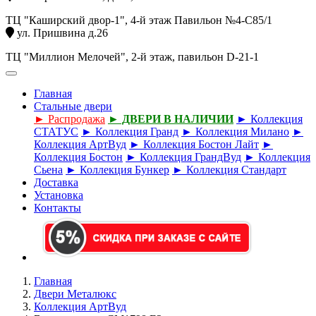
ТЦ "Каширский двор-1", 4-й этаж Павильон №4-С85/1
ул. Пришвина д.26
ТЦ "Миллион Мелочей", 2-й этаж, павильон D-21-1
Главная
Стальные двери
► Распродажа
► ДВЕРИ В НАЛИЧИИ
► Коллекция
СТАТУС
► Коллекция Гранд
► Коллекция Милано
►
Коллекция АртВуд
► Коллекция Бостон Лайт
►
Коллекция Бостон
► Коллекция ГрандВуд
► Коллекция
Сьена
► Коллекция Бункер
► Коллекция Стандарт
Доставка
Установка
Контакты
Главная
Двери Металюкс
Коллекция АртВуд