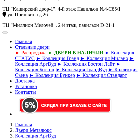
ТЦ "Каширский двор-1", 4-й этаж Павильон №4-С85/1
ул. Пришвина д.26
ТЦ "Миллион Мелочей", 2-й этаж, павильон D-21-1
Главная
Стальные двери
► Распродажа
► ДВЕРИ В НАЛИЧИИ
► Коллекция
СТАТУС
► Коллекция Гранд
► Коллекция Милано
►
Коллекция АртВуд
► Коллекция Бостон Лайт
►
Коллекция Бостон
► Коллекция ГрандВуд
► Коллекция
Сьена
► Коллекция Бункер
► Коллекция Стандарт
Доставка
Установка
Контакты
Главная
Двери Металюкс
Коллекция АртВуд