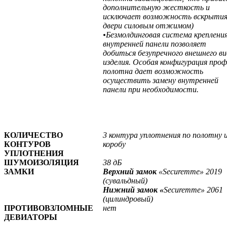
дополнительную жесткость и
исключает возможность вскрыти
двери силовым отжимом)
•Безмолдинговая система креплени
внутренней панели позволяет
добиться безупречного внешнего в
изделия. Особая конфигурация проф
полотна дает возможность
осуществить замену внутренней
панели при необходимости.
КОЛИЧЕСТВО
3 контура уплотнения по полотну 
КОНТУРОВ
коробу
УПЛОТНЕНИЯ
ШУМОИЗОЛЯЦИЯ
38 дБ
ЗАМКИ
Верхний замок
«Securemme» 2019
(сувальдный)
Нижний замок «
Securemme» 2061
(цилиндровый)
ПРОТИВОВЗЛОМНЫЕ
нет
ДЕВИАТОРЫ