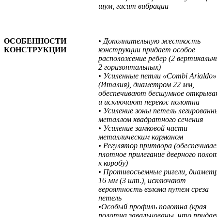
шум, гасит вибрации
ОСОБЕННОСТИ
• Дополнительную жесткость
КОНСТРУКЦИИ
конструкции придает особое
расположение ребер (2 вертикальн
2 горизонтальных)
• Усиленные петли «Combi Arialdo»
(Италия), диаметром 22 мм,
обеспечивают бесшумное открыва
и исключают перекос полотна
• Усиление зоны петель легирован
металлом квадратного сечения
• Усиление замковой части
металлическим карманом
• Регулятор притвора (обеспечива
плотное прилегание дверного поло
к коробу)
• Противосъемные ригели, диамет
16 мм (3 шт.), исключают
вероятность взлома путем среза
петель
•Особый профиль полотна (края
полотна завальцованы, что прида