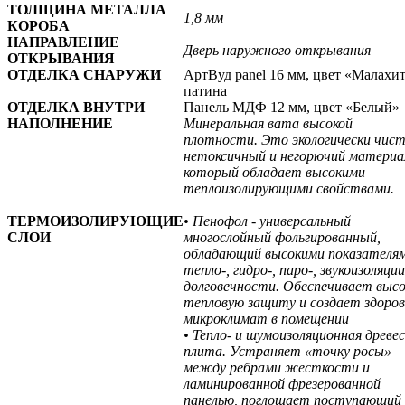
ТОЛЩИНА МЕТАЛЛА
1,8 мм
КОРОБА
НАПРАВЛЕНИЕ
Дверь наружного открывания
ОТКРЫВАНИЯ
ОТДЕЛКА СНАРУЖИ
АртВуд panel 16 мм, цвет «Малахит
патина
ОТДЕЛКА ВНУТРИ
Панель МДФ 12 мм, цвет «Белый»
НАПОЛНЕНИЕ
Минеральная вата высокой
плотности. Это экологически чис
нетоксичный и негорючий материа
который обладает высокими
теплоизолирующими свойствами.
ТЕРМОИЗОЛИРУЮЩИЕ
• Пенофол - универсальный
СЛОИ
многослойный фольгированный,
обладающий высокими показателя
тепло-, гидро-, паро-, звукоизоляции
долговечности. Обеспечивает выс
тепловую защиту и создает здоро
микроклимат в помещении
• Тепло- и шумоизоляционная древе
плита. Устраняет «точку росы»
между ребрами жесткости и
ламинированной фрезерованной
панелью, поглощает поступающий