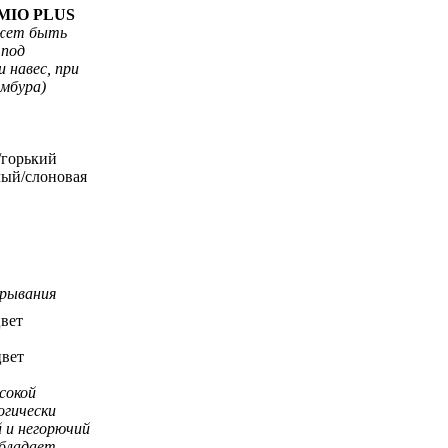
MIO PLUS
жет быть
 под
 навес, при
амбура)
/горький
лый/слоновая
крывания
цвет
цвет
сокой
огически
 и негорючий
обладает