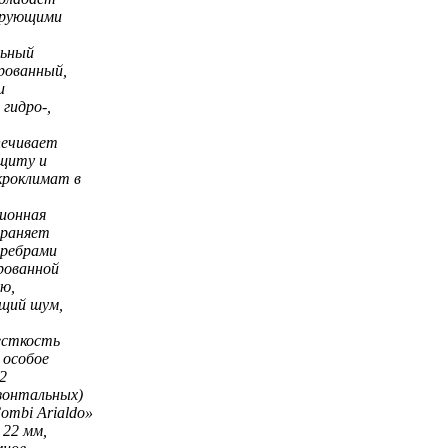
ирующими
льный
рованный,
и
 гидро-,
печивает
щиту и
кроклимат в
ционная
траняет
 ребрами
рованной
ю,
щий шум,
есткость
 особое
2
зонтальных)
ombi Arialdo»
 22 мм,