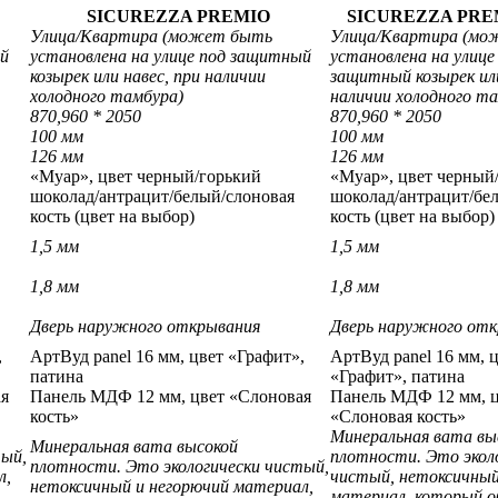
SICUREZZA PREMIO
SICUREZZA PRE
Улица/
Квартира
(может быть
Улица/
Квартира
(мо
ый
установлена на улице под защитный
установлена на улице
козырек или навес, при наличии
защитный козырек или
холодного тамбура)
наличии холодного т
870,960 * 2050
870,960 * 2050
100 мм
100 мм
126 мм
126 мм
«Муар», цвет черный/горький
«Муар», цвет черный
шоколад/антрацит/белый/слоновая
шоколад/антрацит/бе
кость
(цвет на выбор)
кость
(цвет на выбор)
1,5 мм
1,5 мм
1,8 мм
1,8 мм
Дверь наружного открывания
Дверь наружного от
,
АртВуд panel 16 мм, цвет «Графит»,
АртВуд panel 16 мм, 
патина
«Графит», патина
ая
Панель МДФ 12 мм, цвет «Слоновая
Панель МДФ 12 мм, 
кость»
«Слоновая кость»
Минеральная вата вы
Минеральная вата высокой
тый,
плотности. Это экол
плотности. Это экологически чистый,
л,
чистый, нетоксичный
нетоксичный и негорючий материал,
материал, который 