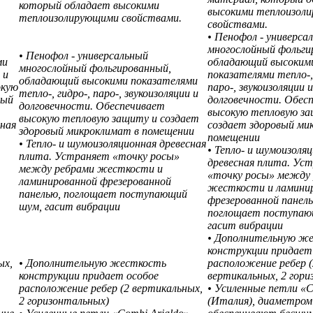
который обладает высокими
высокими теплоизол
теплоизолирующими свойствами.
свойствами.
• Пенофол - универса
многослойный фольги
• Пенофол - универсальный
ми
обладающий высоким
многослойный фольгированный,
 и
показателями тепло-,
обладающий высокими показателями
окую
паро-, звукоизоляции и
тепло-, гидро-, паро-, звукоизоляции и
вый
долговечности. Обес
долговечности. Обеспечивает
высокую тепловую за
высокую тепловую защиту и создает
сная
создает здоровый ми
здоровый микроклимат в помещении
помещении
• Тепло- и шумоизоляционная древесная
• Тепло- и шумоизоля
плита. Устраняет «точку росы»
древесная плита. Ус
между ребрами жесткости и
«точку росы» между
ламинированной фрезерованной
жесткости и ламини
панелью, поглощает поступающий
фрезерованной панель
шум, гасит вибрации
поглощает поступаю
гасит вибрации
• Дополнительную ж
конструкции придает
ых,
• Дополнительную жесткость
расположение ребер (
конструкции придает особое
вертикальных, 2 гори
расположение ребер (2 вертикальных,
• Усиленные петли «C
2 горизонтальных)
(Италия), диаметром