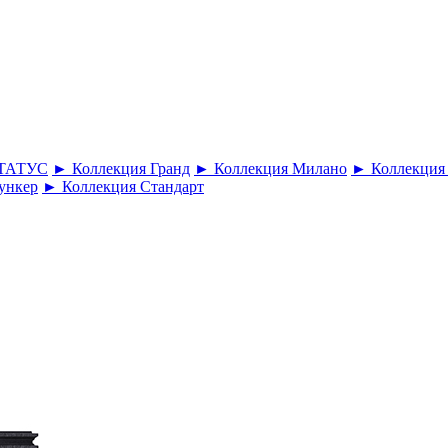
СТАТУС
► Коллекция Гранд
► Коллекция Милано
► Коллекция
ункер
► Коллекция Стандарт