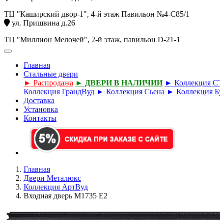
ТЦ "Каширский двор-1", 4-й этаж Павильон №4-С85/1
ул. Пришвина д.26
ТЦ "Миллион Мелочей", 2-й этаж, павильон D-21-1
Главная
Стальные двери
► Распродажа
► ДВЕРИ В НАЛИЧИИ
► Коллекция 
Коллекция ГрандВуд
► Коллекция Сьена
► Коллекция Б
Доставка
Установка
Контакты
Главная
Двери Металюкс
Коллекция АртВуд
Входная дверь М1735 Е2