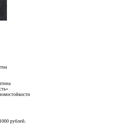
отна
атина
сть»
зломостойкости
1000 рублей.