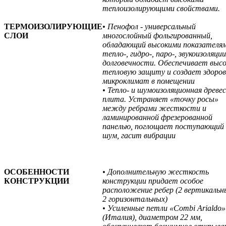
теплоизолирующими свойствами.
ТЕРМОИЗОЛИРУЮЩИЕ
• Пенофол - универсальный
СЛОИ
многослойный фольгированный,
обладающий высокими показателя
тепло-, гидро-, паро-, звукоизоляции
долговечности. Обеспечивает выс
тепловую защиту и создает здоро
микроклимат в помещении
• Тепло- и шумоизоляционная древе
плита. Устраняет «точку росы»
между ребрами жесткости и
ламинированной фрезерованной
панелью, поглощает поступающий
шум, гасит вибрации
ОСОБЕННОСТИ
• Дополнительную жесткость
КОНСТРУКЦИИ
конструкции придает особое
расположение ребер (2 вертикальн
2 горизонтальных)
• Усиленные петли «Combi Arialdo»
(Италия), диаметром 22 мм,