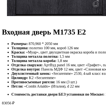
Входная дверь М1735 Е2
Размеры:
870,960 * 2050 мм
Толщина:
полотно 100 мм, короб 126 мм
Краска:
«Муар», цвет двухцветная окраска короба и пол
Толщина металла полотна:
1,5 мм
Толщина металла короба:
1,8 мм
Отделка снаружи:
АртВуд panel 16 мм, цвет «Графит», п
Отделка внутри:
Панель МДФ 12 мм, цвет «Слоновая ко
Двухсистемный замок:
«Securemme» 2530, 4-ый класс в
Цилиндр:
K2 «Securemme»
Противосъемные ригели:
16 мм (3 шт.)
Петли:
«Combi Arialdo» (Италия), d 22 мм
Стоимость доставки двери БЕЗ установки по Москве:
83056
₽