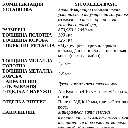
КОМПЛЕКТАЦИЯ
SICUREZZA BASIC
УСТАНОВКА
Улица/
Квартира
(может быть
установлена на улице под защитн
козырек или навес, при наличии
холодного тамбура)
РАЗМЕРЫ
870,960 * 2050 мм
ТОЛЩИНА ПОЛОТНА
100 мм
ТОЛЩИНА КОРОБА
126 мм
ПОКРЫТИЕ МЕТАЛЛА
«Муар», цвет черный/горький
шоколад/антрацит/белый/слоновая
кость
(цвет на выбор)
ТОЛЩИНА МЕТАЛЛА
1,5 мм
ПОЛОТНА
ТОЛЩИНА МЕТАЛЛА
1,8 мм
КОРОБА
НАПРАВЛЕНИЕ
Дверь наружного открывания
ОТКРЫВАНИЯ
ОТДЕЛКА СНАРУЖИ
АртВуд panel 16 мм, цвет «Графит»
патина
ОТДЕЛКА ВНУТРИ
Панель МДФ 12 мм, цвет «Слонов
кость»
НАПОЛНЕНИЕ
Минеральная вата высокой
плотности. Это экологически чис
нетоксичный и негорючий материа
который обладает высокими