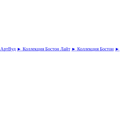
 АртВуд
► Коллекция Бостон Лайт
► Коллекция Бостон
►