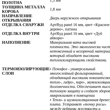
1,5 мм
ПОЛОТНА
ТОЛЩИНА МЕТАЛЛА
1,8 мм
КОРОБА
НАПРАВЛЕНИЕ
Дверь наружного открывания
ОТКРЫВАНИЯ
ОТДЕЛКА СНАРУЖИ
АртВуд panel 16 мм, цвет «Красное
дерево», патина
ОТДЕЛКА ВНУТРИ
АртВуд panel 16 мм, цвет «Дуб
айвори»
НАПОЛНЕНИЕ
Минеральная вата высокой
плотности. Это экологически чис
нетоксичный и негорючий материа
который обладает высокими
теплоизолирующими свойствами.
ТЕРМОИЗОЛИРУЮЩИЕ
• Пенофол - универсальный
СЛОИ
многослойный фольгированный,
обладающий высокими показателя
тепло-, гидро-, паро-, звукоизоляции
долговечности. Обеспечивает выс
тепловую защиту и создает здоро
микроклимат в помещении
• Тепло- и шумоизоляционная древе
плита. Устраняет «точку росы»
между ребрами жесткости и