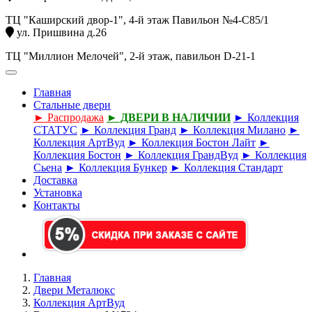
ТЦ "Каширский двор-1", 4-й этаж Павильон №4-С85/1
ул. Пришвина д.26
ТЦ "Миллион Мелочей", 2-й этаж, павильон D-21-1
Главная
Стальные двери
► Распродажа
► ДВЕРИ В НАЛИЧИИ
► Коллекция
СТАТУС
► Коллекция Гранд
► Коллекция Милано
►
Коллекция АртВуд
► Коллекция Бостон Лайт
►
Коллекция Бостон
► Коллекция ГрандВуд
► Коллекция
Сьена
► Коллекция Бункер
► Коллекция Стандарт
Доставка
Установка
Контакты
Главная
Двери Металюкс
Коллекция АртВуд