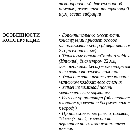
ламинированной фрезерованной
панелью, поглощает поступающий
шум, гасит вибрации
ОСОБЕННОСТИ
• Дополнительную жесткость
КОНСТРУКЦИИ
конструкции придает особое
расположение ребер (2 вертикальн
2 горизонтальных)
• Усиленные петли «Combi Arialdo»
(Италия), диаметром 22 мм,
обеспечивают бесшумное открыва
и исключают перекос полотна
• Усиление зоны петель легирован
металлом квадратного сечения
• Усиление замковой части
металлическим карманом
• Регулятор притвора (обеспечива
плотное прилегание дверного поло
к коробу)
• Противосъемные ригели, диамет
16 мм (3 шт.), исключают
вероятность взлома путем среза
петель