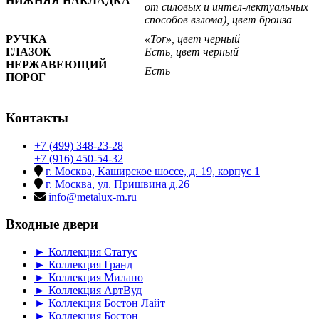
НИЖНЯЯ НАКЛАДКА
от силовых и интел-лектуальных
способов взлома), цвет бронза
РУЧКА
«Tor»
, цвет
черный
ГЛАЗОК
Есть, цвет черный
НЕРЖАВЕЮЩИЙ
Есть
ПОРОГ
Контакты
+7 (499) 348-23-28
+7 (916) 450-54-32
г. Москва, Каширское шоссе, д. 19, корпус 1
г. Москва, ул. Пришвина д.26
info@metalux-m.ru
Входные двери
► Коллекция Статус
► Коллекция Гранд
► Коллекция Милано
► Коллекция АртВуд
► Коллекция Бостон Лайт
► Коллекция Бостон