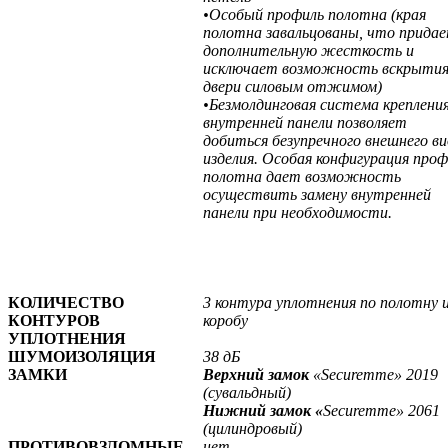
•Особый профиль полотна (края
полотна завальцованы, что прида
дополнительную жесткость и
исключает возможность вскрыти
двери силовым отжимом)
•Безмолдинговая система креплени
внутренней панели позволяет
добиться безупречного внешнего в
изделия. Особая конфигурация проф
полотна дает возможность
осуществить замену внутренней
панели при необходимости.
КОЛИЧЕСТВО
3 контура уплотнения по полотну 
КОНТУРОВ
коробу
УПЛОТНЕНИЯ
ШУМОИЗОЛЯЦИЯ
38 дБ
ЗАМКИ
Верхний замок
«Securemme» 2019
(сувальдный)
Нижний замок «
Securemme» 2061
(цилиндровый)
ПРОТИВОВЗЛОМНЫЕ
нет