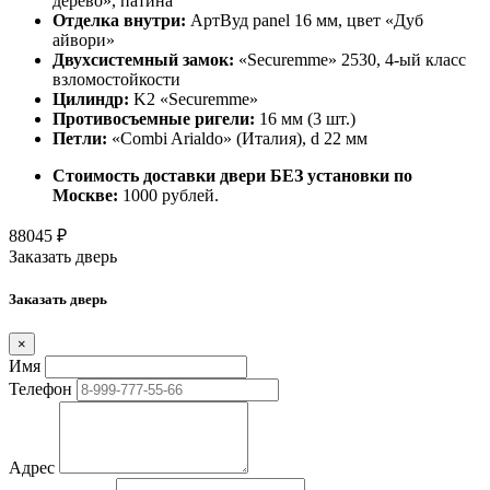
дерево», патина
Отделка внутри:
АртВуд panel 16 мм, цвет «Дуб
айвори»
Двухсистемный замок:
«Securemme» 2530, 4-ый класс
взломостойкости
Цилиндр:
K2 «Securemme»
Противосъемные ригели:
16 мм (3 шт.)
Петли:
«Combi Arialdo» (Италия), d 22 мм
Стоимость доставки двери БЕЗ установки по
Москве:
1000 рублей.
88045
₽
Заказать дверь
Заказать дверь
×
Имя
Телефон
Адрес