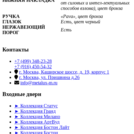
НИЖНЯЯ НАКЛАДКА
от силовых и интел-лектуальных
способов взлома), цвет бронза
РУЧКА
«Pava»
, цвет
бронза
ГЛАЗОК
Есть, цвет черный
НЕРЖАВЕЮЩИЙ
Есть
ПОРОГ
Контакты
+7 (499) 348-23-28
+7 (916) 450-54-32
г. Москва, Каширское шоссе, д. 19, корпус 1
г. Москва, ул. Пришвина д.26
info@metalux-m.ru
Входные двери
► Коллекция Статус
► Коллекция Гранд
► Коллекция Милано
► Коллекция АртВуд
► Коллекция Бостон Лайт
► Коллекция Бостон