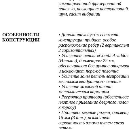
ламинированной фрезерованной
панелью, поглощает поступающий
шум, гасит вибрации
ОСОБЕННОСТИ
• Дополнительную жесткость
КОНСТРУКЦИИ
конструкции придает особое
расположение ребер (2 вертикальн
2 горизонтальных)
• Усиленные петли «Combi Arialdo»
(Италия), диаметром 22 мм,
обеспечивают бесшумное открыва
и исключают перекос полотна
• Усиление зоны петель легирован
металлом квадратного сечения
• Усиление замковой части
металлическим карманом
• Регулятор притвора (обеспечива
плотное прилегание дверного поло
к коробу)
• Противосъемные ригели, диамет
16 мм (3 шт.), исключают
вероятность взлома путем среза
петель