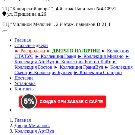
ТЦ "Каширский двор-1", 4-й этаж Павильон №4-С85/1
ул. Пришвина д.26
ТЦ "Миллион Мелочей", 2-й этаж, павильон D-21-1
Главная
Стальные двери
► Распродажа
► ДВЕРИ В НАЛИЧИИ
► Коллекция
СТАТУС
► Коллекция Гранд
► Коллекция Милано
►
Коллекция АртВуд
► Коллекция Бостон Лайт
►
Коллекция Бостон
► Коллекция ГрандВуд
► Коллекция
Сьена
► Коллекция Бункер
► Коллекция Стандарт
Доставка
Установка
Контакты
Главная
Двери Металюкс
Коллекция АртВуд