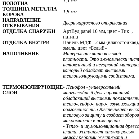
1,5 мм
ПОЛОТНА
ТОЛЩИНА МЕТАЛЛА
1,8 мм
КОРОБА
НАПРАВЛЕНИЕ
Дверь наружного открывания
ОТКРЫВАНИЯ
ОТДЕЛКА СНАРУЖИ
АртВуд panel 16 мм, цвет «Тик»,
патина
ОТДЕЛКА ВНУТРИ
Панель МДФ 12 мм (влагостойкая),
эмаль, цвет «Белый»
НАПОЛНЕНИЕ
Минеральная вата высокой
плотности. Это экологически чис
нетоксичный и негорючий материа
который обладает высокими
теплоизолирующими свойствами.
ТЕРМОИЗОЛИРУЮЩИЕ
• Пенофол - универсальный
СЛОИ
многослойный фольгированный,
обладающий высокими показателя
тепло-, гидро-, паро-, звукоизоляции
долговечности. Обеспечивает выс
тепловую защиту и создает здоро
микроклимат в помещении
• Тепло- и шумоизоляционная древе
плита. Устраняет «точку росы»
между ребрами жесткости и