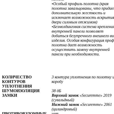
•Особый профиль полотна (края
полотна завальцованы, что прида
дополнительную жесткость и
исключает возможность вскрыти
двери силовым отжимом)
•Безмолдинговая система креплени
внутренней панели позволяет
добиться безупречного внешнего в
изделия. Особая конфигурация проф
полотна дает возможность
осуществить замену внутренней
панели при необходимости.
КОЛИЧЕСТВО
3 контура уплотнения по полотну 
КОНТУРОВ
коробу
УПЛОТНЕНИЯ
ШУМОИЗОЛЯЦИЯ
38 дБ
ЗАМКИ
Верхний замок
«Securemme» 2019
(сувальдный)
Нижний замок «
Securemme» 2061
(цилиндровый)
ПРОТИВОВЗЛОМНЫЕ
нет