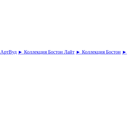
 АртВуд
► Коллекция Бостон Лайт
► Коллекция Бостон
►