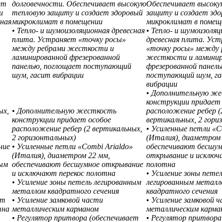
ет
долговечности. Обеспечивает высокую
Обеспечивает высоку
и
тепловую защиту и создает здоровый
защиту и создает зд
сная
микроклимат в помещении
микроклимат в помещ
• Тепло- и шумоизоляционная древесная
• Тепло- и шумоизоля
плита. Устраняет «точку росы»
древесная плита. Ус
между ребрами жесткости и
«точку росы» между 
ламинированной фрезерованной
жесткости и ламини
панелью, поглощает поступающий
фрезерованной панел
шум, гасит вибрации
поступающий шум, г
вибрации
• Дополнительную ж
конструкции придает
ых,
• Дополнительную жесткость
расположение ребер (
конструкции придает особое
вертикальных, 2 гори
расположение ребер (2 вертикальных,
• Усиленные петли «C
2 горизонтальных)
(Италия), диаметром 
ние
• Усиленные петли «Combi Arialdo»
обеспечивают бесшум
(Италия), диаметром 22 мм,
открывание и исключ
ным
обеспечивают бесшумное открывание
полотна
и исключают перекос полотна
• Усиление зоны пете
• Усиление зоны петель легированным
легированным металл
металлом квадратного сечения
квадратного сечения
ет
• Усиление замковой части
• Усиление замковой 
тна
металлическим карманом
металлическим карма
• Регулятор притвора (обеспечивает
• Регулятор притвора