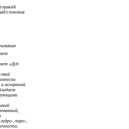
/горький
лый/слоновая
рывания
цвет
 цвет
«Дуб
сокой
огически
 и негорючий
бладает
ирующими
льный
рованный,
и
гидро-, паро-,
вечности.