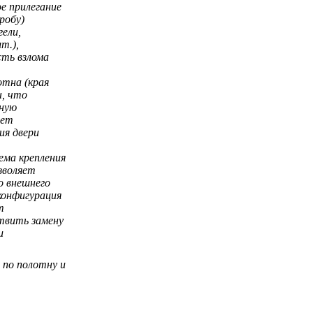
е прилегание
робу)
ели,
т.),
ть взлома
отна (края
ы, что
ную
ает
я двери
ема крепления
зволяет
о внешнего
 конфигурация
т
твить замену
и
 по полотну и