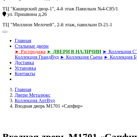
ТЦ "Каширский двор-1", 4-й этаж Павильон №4-С85/1
ул. Пришвина д.26
ТЦ "Миллион Мелочей", 2-й этаж, павильон D-21-1
Главная
Стальные двери
► Распродажа
► ДВЕРИ В НАЛИЧИИ
► Коллекция 
Коллекция ГрандВуд
► Коллекция Сьена
► Коллекция Б
Доставка
Установка
Контакты
Главная
Двери Металюкс
Коллекция АртВуд
Входная дверь М1701 «Сапфир»
Входная дверь М1701 «Сапфи