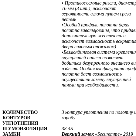
• Противосъемные ригели, диамет
16 мм (3 шт.), исключают
вероятность взлома путем среза
петель
•Особый профиль полотна (края
полотна завальцованы, что прида
дополнительную жесткость и
исключает возможность вскрыти
двери силовым отжимом)
•Безмолдинговая система креплени
внутренней панели позволяет
добиться безупречного внешнего в
изделия. Особая конфигурация проф
полотна дает возможность
осуществить замену внутренней
панели при необходимости.
КОЛИЧЕСТВО
3 контура уплотнения по полотну 
КОНТУРОВ
коробу
УПЛОТНЕНИЯ
ШУМОИЗОЛЯЦИЯ
38 дБ
ЗАМКИ
Верхний замок
«Securemme» 2019