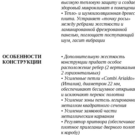
высокую тепловую защиту и созда
здоровый микроклимат в помещени
• Тепло- и шумоизоляционная древе
плита. Устраняет «точку росы»
между ребрами жесткости и
ламинированной фрезерованной
панелью, поглощает поступающий
шум, гасит вибрации
ОСОБЕННОСТИ
• Дополнительную жесткость
КОНСТРУКЦИИ
конструкции придает особое
расположение ребер (2 вертикальн
2 горизонтальных)
• Усиленные петли «Combi Arialdo»
(Италия), диаметром 22 мм,
обеспечивают бесшумное открыва
и исключают перекос полотна
• Усиление зоны петель легирован
металлом квадратного сечения
• Усиление замковой части
металлическим карманом
• Регулятор притвора (обеспечива
плотное прилегание дверного поло
к коробу)