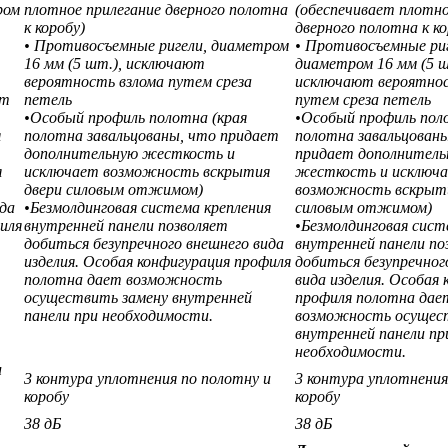
ром
плотное прилегание дверного полотна
(обеспечивает плотно
к коробу)
дверного полотна к ко
• Противосъемные ригели, диаметром
• Противосъемные риг
16 мм (5 шт.), исключают
диаметром 16 мм (5 ш
вероятность взлома путем среза
исключают вероятнос
ет
петель
путем среза петель
•Особый профиль полотна (края
•Особый профиль пол
я
полотна завальцованы, что придает
полотна завальцован
дополнительную жесткость и
придает дополнитель
я
исключает возможность вскрытия
жесткость и исключ
двери силовым отжимом)
возможность вскрыти
ида
•Безмолдинговая система крепления
силовым отжимом)
иля
внутренней панели позволяет
•Безмолдинговая сист
добиться безупречного внешнего вида
внутренней панели по
изделия. Особая конфигурация профиля
добиться безупречног
полотна дает возможность
вида изделия. Особая
осуществить замену внутренней
профиля полотна дае
панели при необходимости.
возможность осущес
внутренней панели пр
необходимости.
и
3 контура уплотнения по полотну и
3 контура уплотнения
коробу
коробу
38 дБ
38 дБ