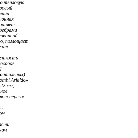
ю тепловую
оровый
ении
ционная
траняет
ребрами
рованной
ью, поглощает
асит
есткость
 особое
2
зонтальных)
ombi Arialdo»
22 мм,
ное
ают перекос
ль
ом
части
ном