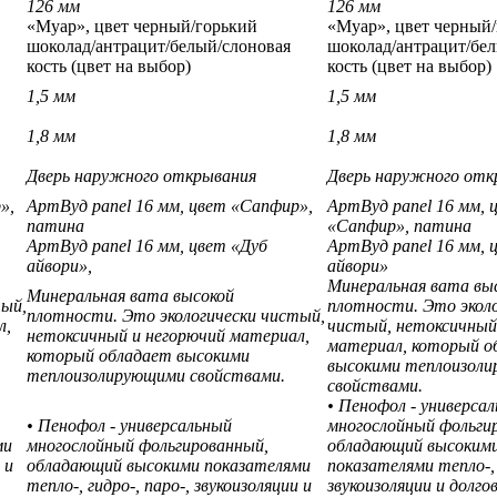
126 мм
126 мм
«Муар», цвет черный/горький
«Муар», цвет черный
шоколад/антрацит/белый/слоновая
шоколад/антрацит/бе
кость
(цвет на выбор)
кость
(цвет на выбор)
1,5 мм
1,5 мм
1,8 мм
1,8 мм
Дверь наружного открывания
Дверь наружного отк
»,
АртВуд
panel 16 мм, цвет
«Сапфир»,
АртВуд
panel 16 мм, 
патина
«Сапфир», патина
АртВуд
panel 16 мм, цвет
«Дуб
АртВуд
panel 16 мм,
айвори»,
айвори»
Минеральная вата вы
Минеральная вата высокой
тый,
плотности. Это экол
плотности. Это экологически чистый,
л,
чистый, нетоксичный
нетоксичный и негорючий материал,
материал, который о
который обладает высокими
высокими теплоизол
теплоизолирующими свойствами.
свойствами.
• Пенофол - универса
• Пенофол - универсальный
многослойный фольги
ми
многослойный фольгированный,
обладающий высоким
 и
обладающий высокими показателями
показателями тепло-, 
тепло-, гидро-, паро-, звукоизоляции и
звукоизоляции и долго