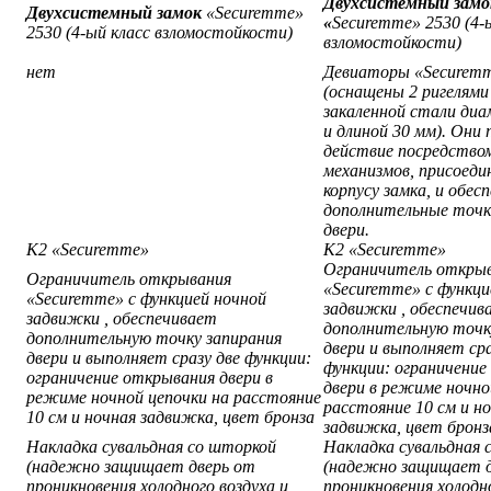
Двухсистемный замо
Двухсистемный замок
«Securemme»
«
Securemme» 2530 (4-
2530 (4-ый класс взломостойкости)
взломостойкости)
нет
Девиаторы «Securem
(оснащены 2 ригелями
закаленной стали ди
и длиной 30 мм). Они 
действие посредство
механизмов, присоеди
корпусу замка, и обе
дополнительные точк
двери.
К2 «Securemme»
К2 «Securemme»
Ограничитель откры
Ограничитель открывания
«
Securemme» с функци
«
Securemme» с функцией ночной
задвижки
,
обеспечив
задвижки
,
обеспечивает
дополнительную точк
дополнительную точку запирания
двери и выполняет сра
двери и выполняет сразу две функции:
функции: ограничение
ограничение открывания двери в
двери в режиме ночно
режиме ночной цепочки на расстояние
расстояние 10 см и н
10 см и ночная задвижка,
цвет бронза
задвижка,
цвет бронз
Накладка сувальдная со шторкой
Накладка сувальдная 
(надежно защищает дверь от
(надежно защищает д
проникновения холодного воздуха и
проникновения холодно