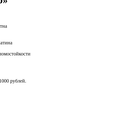
отна
патина
зломостойкости
1000 рублей.