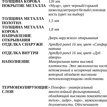
ТОЛЩИНА КОРОБА
126 мм
ПОКРЫТИЕ МЕТАЛЛА
«Муар», цвет черный/горький
шоколад/антрацит/белый/слоновая
кость
(цвет на выбор)
ТОЛЩИНА МЕТАЛЛА
1,5 мм
ПОЛОТНА
ТОЛЩИНА МЕТАЛЛА
1,8 мм
КОРОБА
НАПРАВЛЕНИЕ
Дверь наружного открывания
ОТКРЫВАНИЯ
ОТДЕЛКА СНАРУЖИ
АртВуд
panel 16 мм, цвет «Сапфир
патина
ОТДЕЛКА ВНУТРИ
АртВуд
panel 16 мм, цвет
«Дуб
айвори»
НАПОЛНЕНИЕ
Минеральная вата высокой
плотности. Это экологически чис
нетоксичный и негорючий материа
который обладает высокими
теплоизолирующими свойствами.
ТЕРМОИЗОЛИРУЮЩИЕ
• Пенофол - универсальный
СЛОИ
многослойный фольгированный,
обладающий высокими показателя
тепло-, гидро-, паро-, звукоизоляции
долговечности. Обеспечивает