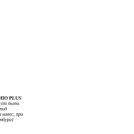
MIO PLUS
ет быть
 под
 навес, при
амбура)