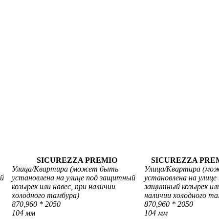
SICUREZZA PREMIO
SICUREZZA PRE
Улица/
Квартира
(может быть
Улица/
Квартира
(мож
ый
установлена на улице под защитный
установлена на улице
козырек или навес, при наличии
защитный козырек или
холодного тамбура)
наличии холодного т
870,960 * 2050
870,960 * 2050
104 мм
104 мм