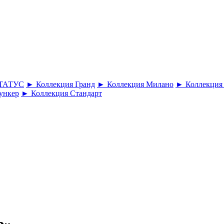
СТАТУС
► Коллекция Гранд
► Коллекция Милано
► Коллекция
ункер
► Коллекция Стандарт
р»