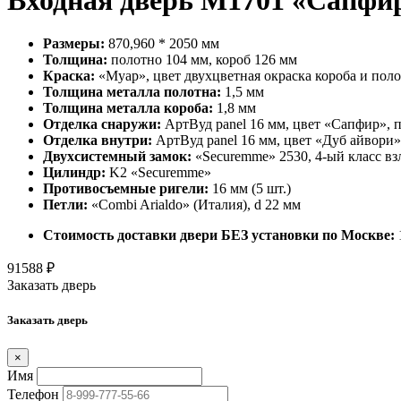
Размеры:
870,960 * 2050 мм
Толщина:
полотно 104 мм, короб 126 мм
Краска:
«Муар», цвет двухцветная окраска короба и пол
Толщина металла полотна:
1,5 мм
Толщина металла короба:
1,8 мм
Отделка снаружи:
АртВуд panel 16 мм, цвет «Сапфир», 
Отделка внутри:
АртВуд panel 16 мм, цвет «Дуб айвори»
Двухсистемный замок:
«Securemme» 2530, 4-ый класс в
Цилиндр:
K2 «Securemme»
Противосъемные ригели:
16 мм (5 шт.)
Петли:
«Combi Arialdo» (Италия), d 22 мм
Стоимость доставки двери БЕЗ установки по Москве:
91588
₽
Заказать дверь
Заказать дверь
×
Имя
Телефон