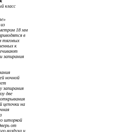
к
ый класс
me»
 из
аметром 18 мм
приводятся в
м тяговых
ненных к
спечивают
и запирания
вания
ей ночной
ает
у запирания
зу две
 открывания
й цепочки на
очная
а
со шторкой
верь от
го воздуха и