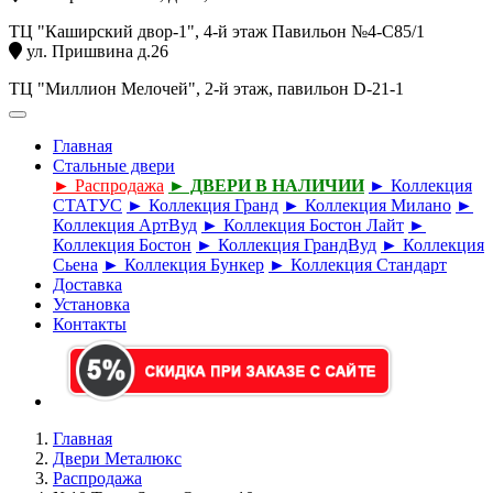
ТЦ "Каширский двор-1", 4-й этаж Павильон №4-С85/1
ул. Пришвина д.26
ТЦ "Миллион Мелочей", 2-й этаж, павильон D-21-1
Главная
Стальные двери
► Распродажа
► ДВЕРИ В НАЛИЧИИ
► Коллекция
СТАТУС
► Коллекция Гранд
► Коллекция Милано
►
Коллекция АртВуд
► Коллекция Бостон Лайт
►
Коллекция Бостон
► Коллекция ГрандВуд
► Коллекция
Сьена
► Коллекция Бункер
► Коллекция Стандарт
Доставка
Установка
Контакты
Главная
Двери Металюкс
Распродажа