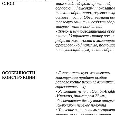
СЛОИ
многослойный фольгированный,
обладающий высокими показател
тепло-, гидро-, паро-, звукоизоляц
долговечности. Обеспечивает в
тепловую защиту и создает здо
микроклимат в помещении
• Тепло- и шумоизоляционная древ
плита. Устраняет «точку росы
ребрами жесткости и ламиниров
фрезерованной панелью, поглоща
поступающий шум, гасит вибрац
ОСОБЕННОСТИ
• Дополнительную жесткость
КОНСТРУКЦИИ
конструкции придает особое
расположение ребер (2 вертикаль
горизонтальных)
• Усиленные петли «Combi Ariald
(Италия), диаметром 22 мм,
обеспечивают бесшумное открыв
исключают перекос полотна
• Усиление зоны петель легирова
металлом квадратного сечения