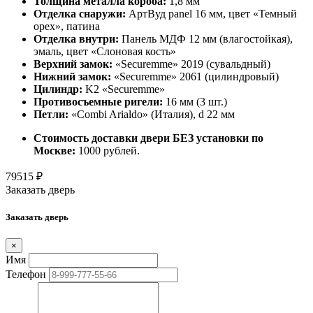
Толщина металла короба:
1,8 мм
Отделка снаружи:
АртВуд panel 16 мм, цвет «Темный
орех», патина
Отделка внутри:
Панель МДФ 12 мм (влагостойкая),
эмаль, цвет «Слоновая кость»
Верхний замок:
«Securemme» 2019 (сувальдный)
Нижний замок:
«Securemme» 2061 (цилиндровый)
Цилиндр:
K2 «Securemme»
Противосъемные ригели:
16 мм (3 шт.)
Петли:
«Combi Arialdo» (Италия), d 22 мм
Стоимость доставки двери БЕЗ установки по
Москве:
1000 рублей.
79515
₽
Заказать дверь
Заказать дверь
×
Имя
Телефон