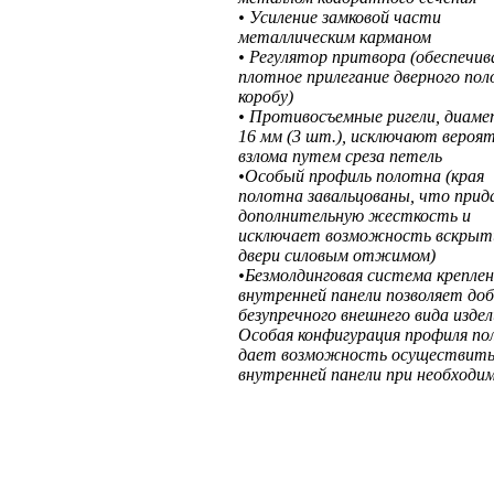
• Усиление замковой части
металлическим карманом
• Регулятор притвора (обеспечи
плотное прилегание дверного пол
коробу)
• Противосъемные ригели, диам
16 мм (3 шт.), исключают вероя
взлома путем среза петель
•Особый профиль полотна (края
полотна завальцованы, что прид
дополнительную жесткость и
исключает возможность вскрыт
двери силовым отжимом)
•Безмолдинговая система крепле
внутренней панели позволяет до
безупречного внешнего вида издел
Особая конфигурация профиля п
дает возможность осуществить
внутренней панели при необходи