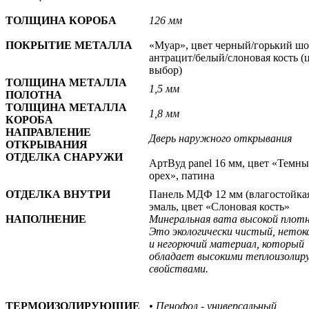
ТОЛЩИНА КОРОБА
126 мм
ПОКРЫТИЕ МЕТАЛЛА
«Муар», цвет черный/горький шо
антрацит/белый/слоновая кость
(
выбор)
ТОЛЩИНА МЕТАЛЛА
1,5 мм
ПОЛОТНА
ТОЛЩИНА МЕТАЛЛА
1,8 мм
КОРОБА
НАПРАВЛЕНИЕ
Дверь наружного открывания
ОТКРЫВАНИЯ
ОТДЕЛКА СНАРУЖИ
АртВуд panel 16 мм, цвет «Темн
орех», патина
ОТДЕЛКА ВНУТРИ
Панель МДФ 12 мм (влагостойкая
эмаль, цвет «Слоновая кость»
НАПОЛНЕНИЕ
Минеральная вата высокой плот
Это экологически чистый, неток
и негорючий материал, который
обладает высокими теплоизоли
свойствами.
ТЕРМОИЗОЛИРУЮЩИЕ
• Пенофол - универсальный