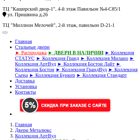
ТЦ "Каширский двор-1", 4-й этаж Павильон №4-С85/1
ул. Пришвина д.26
ТЦ "Миллион Мелочей", 2-й этаж, павильон D-21-1
Главная
Стальные двери
► Распродажа
► ДВЕРИ В НАЛИЧИИ
► Коллекция
СТАТУС
► Коллекция Гранд
► Коллекция Милано
►
Коллекция АртВуд
► Коллекция Бостон Лайт
►
Коллекция Бостон
► Коллекция ГрандВуд
► Коллекция
Сьена
► Коллекция Бункер
► Коллекция Стандарт
Доставка
Установка
Контакты
Главная
Двери Металюкс
Коллекция АртВуд